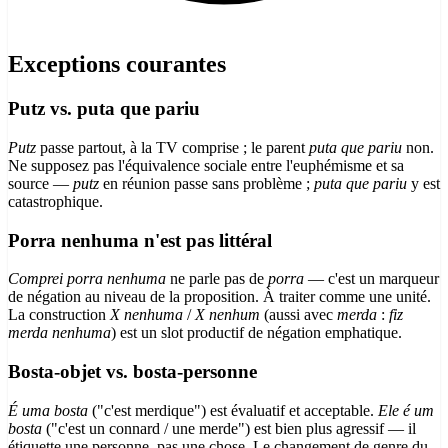
Exceptions courantes
Putz vs. puta que pariu
Putz
passe partout, à la TV comprise ; le parent
puta que pariu
non.
Ne supposez pas l'équivalence sociale entre l'euphémisme et sa
source —
putz
en réunion passe sans problème ;
puta que pariu
y est
catastrophique.
Porra nenhuma n'est pas littéral
Comprei porra nenhuma
ne parle pas de
porra
— c'est un marqueur
de négation au niveau de la proposition. À traiter comme une unité.
La construction
X nenhuma
/
X nenhum
(aussi avec
merda
:
fiz
merda nenhuma
) est un slot productif de négation emphatique.
Bosta-objet vs. bosta-personne
É uma bosta
("c'est merdique") est évaluatif et acceptable.
Ele é um
bosta
("c'est un connard / une merde") est bien plus agressif — il
étiquette une personne, pas une chose. Le changement de genre du