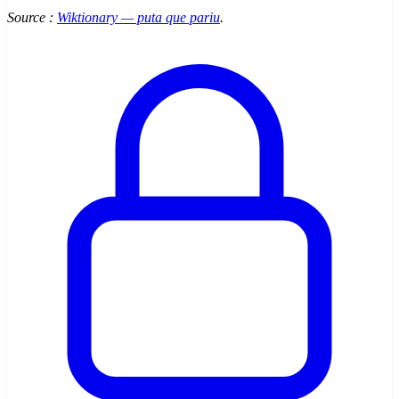
Source :
Wiktionary — puta que pariu
.