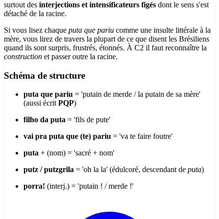
surtout des
interjections et intensificateurs figés
dont le sens s'est
détaché de la racine.
Si vous lisez chaque
puta que pariu
comme une insulte littérale à la
mère, vous lirez de travers la plupart de ce que disent les Brésiliens
quand ils sont surpris, frustrés, étonnés. À C2 il faut reconnaître la
construction
et passer outre la racine.
Schéma de structure
puta que pariu
= 'putain de merde / la putain de sa mère'
(aussi écrit
PQP
)
filho da puta
= 'fils de pute'
vai pra puta que (te) pariu
= 'va te faire foutre'
puta
+ (nom) = 'sacré + nom'
putz / putzgrila
= 'oh la la' (édulcoré, descendant de
puta
)
porra!
(interj.) = 'putain ! / merde !'