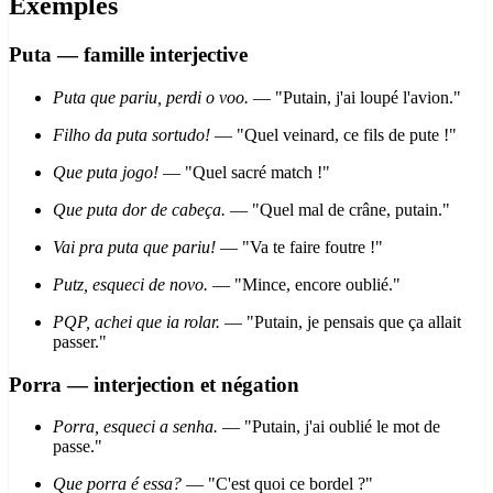
Exemples
Puta — famille interjective
Puta que pariu, perdi o voo.
— "Putain, j'ai loupé l'avion."
Filho da puta sortudo!
— "Quel veinard, ce fils de pute !"
Que puta jogo!
— "Quel sacré match !"
Que puta dor de cabeça.
— "Quel mal de crâne, putain."
Vai pra puta que pariu!
— "Va te faire foutre !"
Putz, esqueci de novo.
— "Mince, encore oublié."
PQP, achei que ia rolar.
— "Putain, je pensais que ça allait
passer."
Porra — interjection et négation
Porra, esqueci a senha.
— "Putain, j'ai oublié le mot de
passe."
Que porra é essa?
— "C'est quoi ce bordel ?"