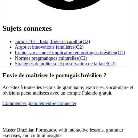
Sujets connexes
Jurons 101 : foda, foder et caralho
(
C2
)
Argot et innovations familières
(
C2
)
Ironie, sarcasme et implicature en portugais brésilien
(
C2
)
Normes pragmatiques culturelles
(
C2
)
Stratégies de politesse et préservation de la face
(
C2
)
Envie de maîtriser le portugais brésilien ?
Accédez à toutes les leçons de grammaire, exercices, vocabulaire et
révisions personnalisées avec un compte Falando gratuit.
Commencer gratuitement
Se connecter
Master Brazilian Portuguese with interactive lessons, grammar
exercises, and cultural insights.