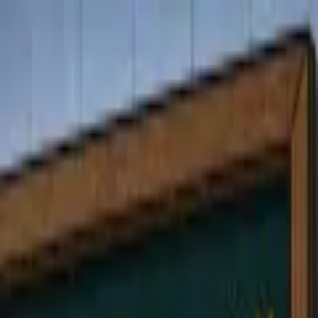
Skip to content
Sign in
Get Started
مدوّنة Falando
16 يونيو 2026
•
البرتغالية البرازيلية للمواعدة والغزل: دليل أجنبي
تعلم الغزل والمواعدة بالبرتغالية البرازيلية: عبارات مغازلة حقيقية، كلمة «ficar» التي لا تُترجم، ألقاب الدلع، وجُمل تنفعك قبل أن تُ
1,826
كلمات
•
8
دقيقة قراءة
•
بقلم
سامر الدباس
•
مبتدئ
•
مواعدة
•
عامية