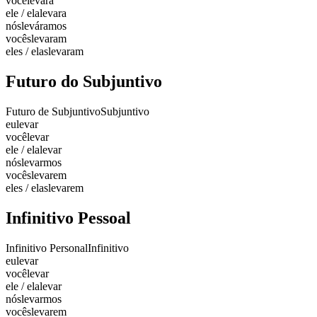
você
levara
ele / ela
levara
nós
leváramos
vocês
levaram
eles / elas
levaram
Futuro do Subjuntivo
Futuro de Subjuntivo
Subjuntivo
eu
levar
você
levar
ele / ela
levar
nós
levarmos
vocês
levarem
eles / elas
levarem
Infinitivo Pessoal
Infinitivo Personal
Infinitivo
eu
levar
você
levar
ele / ela
levar
nós
levarmos
vocês
levarem