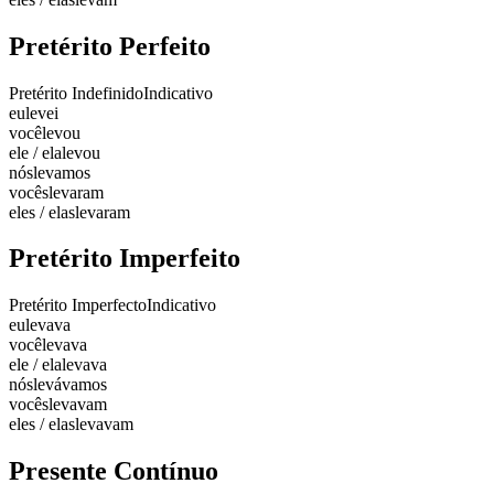
Pretérito Perfeito
Pretérito Indefinido
Indicativo
eu
levei
você
levou
ele / ela
levou
nós
levamos
vocês
levaram
eles / elas
levaram
Pretérito Imperfeito
Pretérito Imperfecto
Indicativo
eu
levava
você
levava
ele / ela
levava
nós
levávamos
vocês
levavam
eles / elas
levavam
Presente Contínuo