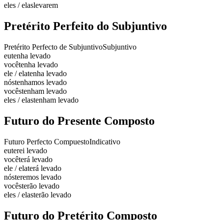
eles / elas
levarem
Pretérito Perfeito do Subjuntivo
Pretérito Perfecto de Subjuntivo
Subjuntivo
eu
tenha levado
você
tenha levado
ele / ela
tenha levado
nós
tenhamos levado
vocês
tenham levado
eles / elas
tenham levado
Futuro do Presente Composto
Futuro Perfecto Compuesto
Indicativo
eu
terei levado
você
terá levado
ele / ela
terá levado
nós
teremos levado
vocês
terão levado
eles / elas
terão levado
Futuro do Pretérito Composto