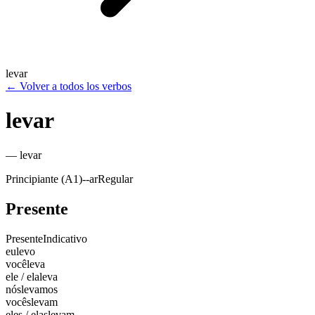
levar
←
Volver a todos los verbos
levar
—
levar
Principiante (A1)
-
-ar
Regular
Presente
Presente
Indicativo
eu
levo
você
leva
ele / ela
leva
nós
levamos
vocês
levam
eles / elas
levam