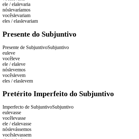
ele / ela
levaria
nós
levaríamos
vocês
levariam
eles / elas
levariam
Presente do Subjuntivo
Presente de Subjuntivo
Subjuntivo
eu
leve
você
leve
ele / ela
leve
nós
levemos
vocês
levem
eles / elas
levem
Pretérito Imperfeito do Subjuntivo
Imperfecto de Subjuntivo
Subjuntivo
eu
levasse
você
levasse
ele / ela
levasse
nós
levássemos
vocês
levassem