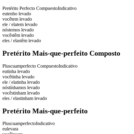
Pretérito Perfecto Compuesto
Indicativo
eu
tenho levado
você
tem levado
ele / ela
tem levado
nós
temos levado
vocês
têm levado
eles / elas
têm levado
Pretérito Mais-que-perfeito Composto
Pluscuamperfecto Compuesto
Indicativo
eu
tinha levado
você
tinha levado
ele / ela
tinha levado
nós
tínhamos levado
vocês
tinham levado
eles / elas
tinham levado
Pretérito Mais-que-perfeito
Pluscuamperfecto
Indicativo
eu
levara