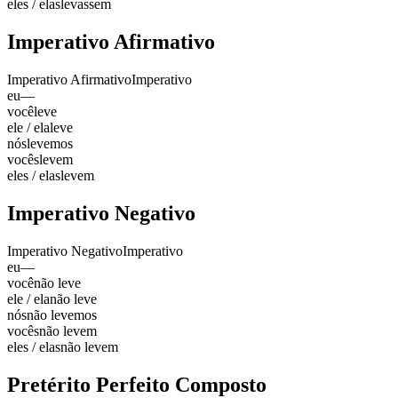
eles / elas
levassem
Imperativo Afirmativo
Imperativo Afirmativo
Imperativo
eu
—
você
leve
ele / ela
leve
nós
levemos
vocês
levem
eles / elas
levem
Imperativo Negativo
Imperativo Negativo
Imperativo
eu
—
você
não leve
ele / ela
não leve
nós
não levemos
vocês
não levem
eles / elas
não levem
Pretérito Perfeito Composto