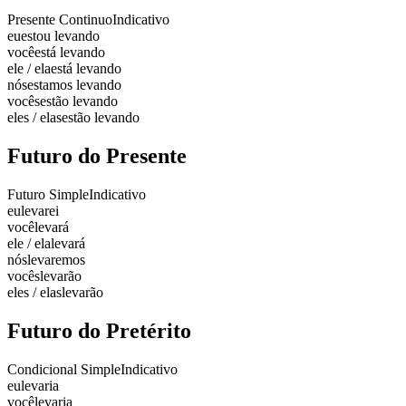
Presente Continuo
Indicativo
eu
estou levando
você
está levando
ele / ela
está levando
nós
estamos levando
vocês
estão levando
eles / elas
estão levando
Futuro do Presente
Futuro Simple
Indicativo
eu
levarei
você
levará
ele / ela
levará
nós
levaremos
vocês
levarão
eles / elas
levarão
Futuro do Pretérito
Condicional Simple
Indicativo
eu
levaria
você
levaria