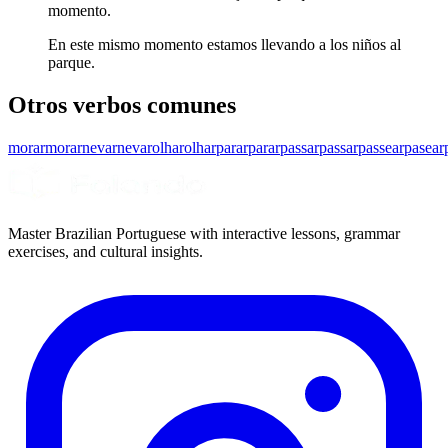
momento.
En este mismo momento estamos llevando a los niños al
parque.
Otros verbos comunes
morar
morar
nevar
nevar
olhar
olhar
parar
parar
passar
passar
passear
pasear
Master Brazilian Portuguese with interactive lessons, grammar
exercises, and cultural insights.