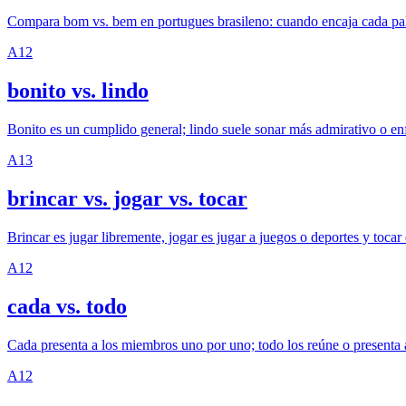
Compara bom vs. bem en portugues brasileno: cuando encaja cada pala
A1
2
bonito vs. lindo
Bonito es un cumplido general; lindo suele sonar más admirativo o enf
A1
3
brincar vs. jogar vs. tocar
Brincar es jugar libremente, jogar es jugar a juegos o deportes y tocar
A1
2
cada vs. todo
Cada presenta a los miembros uno por uno; todo los reúne o presenta
A1
2