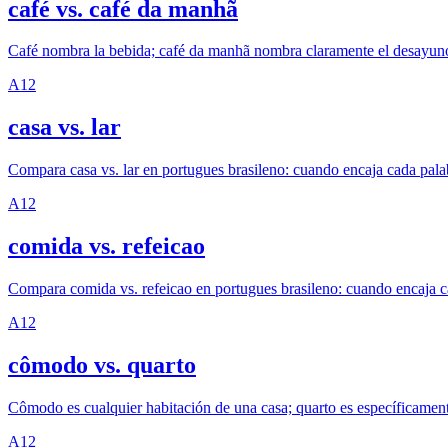
café vs. café da manhã
Café nombra la bebida; café da manhã nombra claramente el desayuno
A1
2
casa vs. lar
Compara casa vs. lar en portugues brasileno: cuando encaja cada palab
A1
2
comida vs. refeicao
Compara comida vs. refeicao en portugues brasileno: cuando encaja ca
A1
2
cômodo vs. quarto
Cômodo es cualquier habitación de una casa; quarto es específicament
A1
2