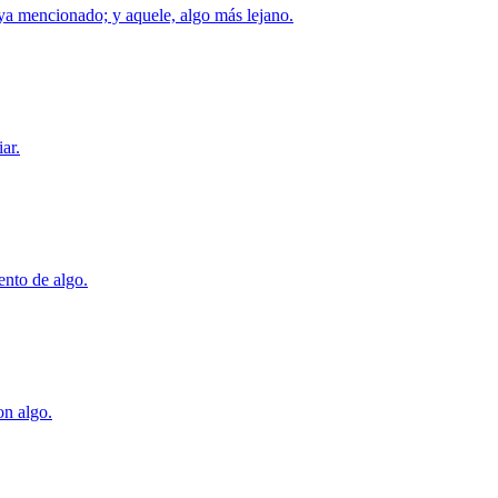
 ya mencionado; y aquele, algo más lejano.
ar.
ento de algo.
on algo.