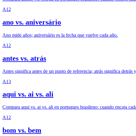
A1
2
ano vs. aniversário
Ano mide años; aniversário es la fecha que vuelve cada año.
A1
2
antes vs. atrás
Antes significa antes de un punto de referencia; atrás significa detrás 
A1
3
aqui vs. ai vs. ali
Compara aqui vs. ai vs. ali en portugues brasileno: cuando encaja cada
A1
2
bom vs. bem