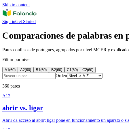
Skip to content
Sign in
Get Started
Comparaciones de palabras en p
Pares confusos de portugues, agrupados por nivel MCER y explicados 
Filtrar por nivel
A1
(
60
)
A2
(
60
)
B1
(
60
)
B2
(
60
)
C1
(
60
)
C2
(
60
)
Orden
360 pares
A1
2
abrir vs. ligar
Abrir da acceso al abrir; ligar pone en funcionamiento un aparato o si