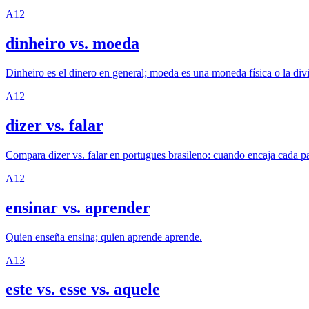
A1
2
dinheiro vs. moeda
Dinheiro es el dinero en general; moeda es una moneda física o la divis
A1
2
dizer vs. falar
Compara dizer vs. falar en portugues brasileno: cuando encaja cada pal
A1
2
ensinar vs. aprender
Quien enseña ensina; quien aprende aprende.
A1
3
este vs. esse vs. aquele