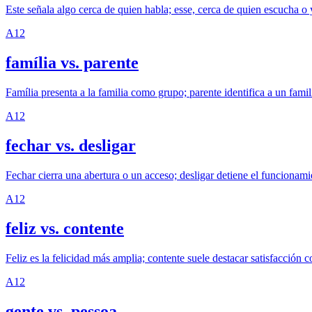
Este señala algo cerca de quien habla; esse, cerca de quien escucha o
A1
2
família vs. parente
Família presenta a la familia como grupo; parente identifica a un famili
A1
2
fechar vs. desligar
Fechar cierra una abertura o un acceso; desligar detiene el funcionami
A1
2
feliz vs. contente
Feliz es la felicidad más amplia; contente suele destacar satisfacción c
A1
2
gente vs. pessoa