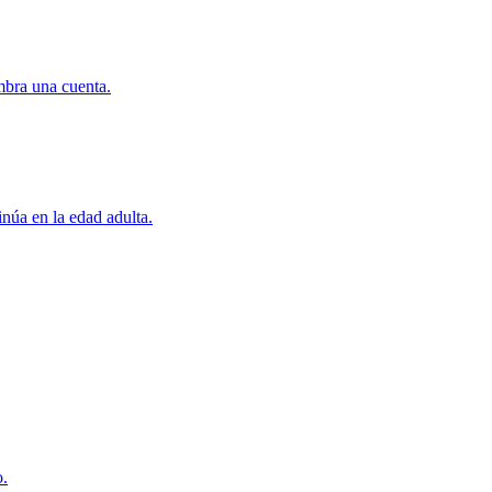
mbra una cuenta.
inúa en la edad adulta.
o.