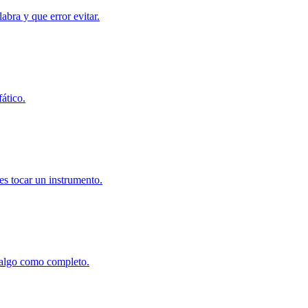
bra y que error evitar.
ático.
 es tocar un instrumento.
 algo como completo.