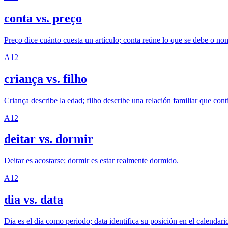
conta vs. preço
Preço dice cuánto cuesta un artículo; conta reúne lo que se debe o no
A1
2
criança vs. filho
Criança describe la edad; filho describe una relación familiar que cont
A1
2
deitar vs. dormir
Deitar es acostarse; dormir es estar realmente dormido.
A1
2
dia vs. data
Dia es el día como periodo; data identifica su posición en el calendari