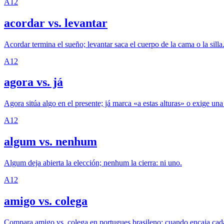
A1
2
acordar vs. levantar
Acordar termina el sueño; levantar saca el cuerpo de la cama o la silla
A1
2
agora vs. já
Agora sitúa algo en el presente; já marca «a estas alturas» o exige un
A1
2
algum vs. nenhum
Algum deja abierta la elección; nenhum la cierra: ni uno.
A1
2
amigo vs. colega
Compara amigo vs. colega en portugues brasileno: cuando encaja cada 