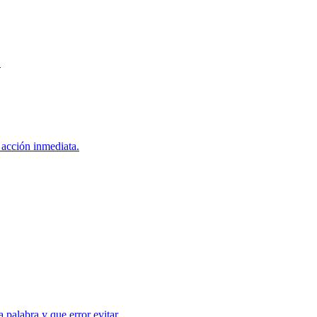
.
a acción inmediata.
palabra y que error evitar.