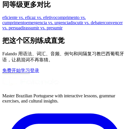
同等级更多对比
eficiente vs. eficaz vs. efetivo
comprimento vs.
cumprimento
emergencia vs. urgencia
discutir vs. debater
convencer
vs. persuadir
assumir vs. presumir
把这个区别练成直觉
Falando 用语法、词汇、音频、例句和间隔复习教巴西葡萄牙
语，让易混词不再靠猜。
免费开始学习
登录
Master Brazilian Portuguese with interactive lessons, grammar
exercises, and cultural insights.