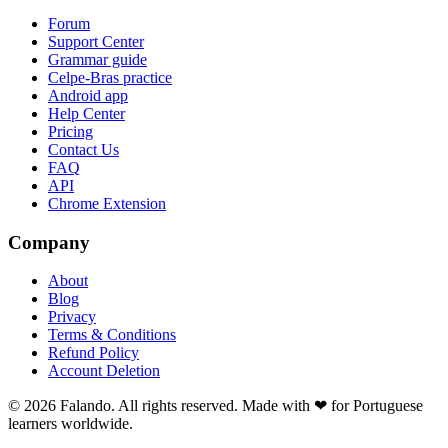
Forum
Support Center
Grammar guide
Celpe-Bras practice
Android app
Help Center
Pricing
Contact Us
FAQ
API
Chrome Extension
Company
About
Blog
Privacy
Terms & Conditions
Refund Policy
Account Deletion
© 2026 Falando. All rights reserved. Made with ❤ for Portuguese
learners worldwide.