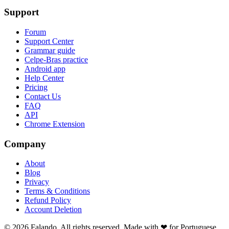
Support
Forum
Support Center
Grammar guide
Celpe-Bras practice
Android app
Help Center
Pricing
Contact Us
FAQ
API
Chrome Extension
Company
About
Blog
Privacy
Terms & Conditions
Refund Policy
Account Deletion
© 2026 Falando. All rights reserved. Made with ❤ for Portuguese