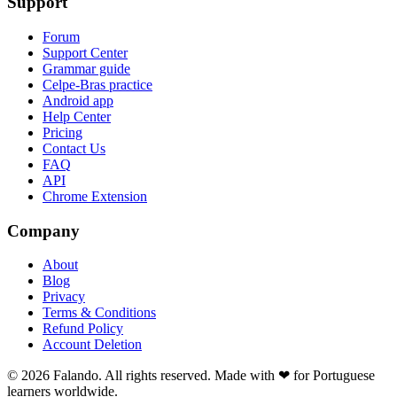
Support
Forum
Support Center
Grammar guide
Celpe-Bras practice
Android app
Help Center
Pricing
Contact Us
FAQ
API
Chrome Extension
Company
About
Blog
Privacy
Terms & Conditions
Refund Policy
Account Deletion
© 2026 Falando. All rights reserved. Made with ❤ for Portuguese
learners worldwide.