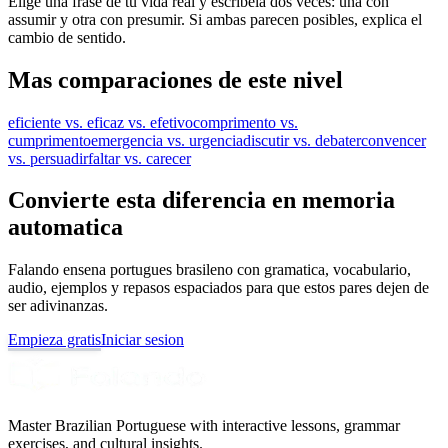
Elige una frase de tu vida real y escribela dos veces: una con
assumir y otra con presumir. Si ambas parecen posibles, explica el
cambio de sentido.
Mas comparaciones de este nivel
eficiente vs. eficaz vs. efetivo
comprimento vs.
cumprimento
emergencia vs. urgencia
discutir vs. debater
convencer
vs. persuadir
faltar vs. carecer
Convierte esta diferencia en memoria
automatica
Falando ensena portugues brasileno con gramatica, vocabulario,
audio, ejemplos y repasos espaciados para que estos pares dejen de
ser adivinanzas.
Empieza gratis
Iniciar sesion
Master Brazilian Portuguese with interactive lessons, grammar
exercises, and cultural insights.