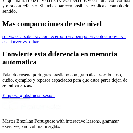
Elige una frase de tu vida real y escribela dos veces: una con comida
y otra con refeicao. Si ambas parecen posibles, explica el cambio de
sentido.
Mas comparaciones de este nivel
ser vs. estar
saber vs. conhecer
bom vs. bem
por vs. colocar
ouvir vs.
escutar
ver vs. olhar
Convierte esta diferencia en memoria
automatica
Falando ensena portugues brasileno con gramatica, vocabulario,
audio, ejemplos y repasos espaciados para que estos pares dejen de
ser adivinanzas.
Empieza gratis
Iniciar sesion
Master Brazilian Portuguese with interactive lessons, grammar
exercises, and cultural insights.