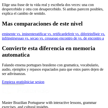
Elige una frase de tu vida real y escribela dos veces: una con
despercebido y otra con desapercebido. Si ambas parecen posibles,
explica el cambio de sentido.
Mas comparaciones de este nivel
eminente vs. iminente
ratificar vs. retificar
deferir vs. diferir
infligir vs.
infringir
sessao vs. secao vs. cessao
ao encontro de vs. de encontro a
Convierte esta diferencia en memoria
automatica
Falando ensena portugues brasileno con gramatica, vocabulario,
audio, ejemplos y repasos espaciados para que estos pares dejen de
ser adivinanzas.
Empieza gratis
Iniciar sesion
Master Brazilian Portuguese with interactive lessons, grammar
exercises, and cultural insights.