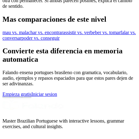
otra con permanecer. Si ambas parecen posibles, explica el cambio
de sentido.
Mas comparaciones de este nivel
mau vs. mal
achar vs. encontrar
assistir vs. ver
beber vs. tomar
falar vs.
conversar
poder vs. conseguir
Convierte esta diferencia en memoria
automatica
Falando ensena portugues brasileno con gramatica, vocabulario,
audio, ejemplos y repasos espaciados para que estos pares dejen de
ser adivinanzas.
Empieza gratis
Iniciar sesion
Master Brazilian Portuguese with interactive lessons, grammar
exercises, and cultural insights.