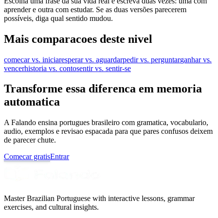
Escolha uma frase da sua vida real e escreva duas vezes: uma com
aprender e outra com estudar. Se as duas versões parecerem
possíveis, diga qual sentido mudou.
Mais comparacoes deste nivel
comecar vs. iniciar
esperar vs. aguardar
pedir vs. perguntar
ganhar vs.
vencer
historia vs. conto
sentir vs. sentir-se
Transforme essa diferenca em memoria
automatica
A Falando ensina portugues brasileiro com gramatica, vocabulario,
audio, exemplos e revisao espacada para que pares confusos deixem
de parecer chute.
Comecar gratis
Entrar
Master Brazilian Portuguese with interactive lessons, grammar
exercises, and cultural insights.