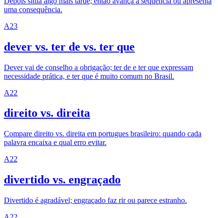
Depois situa algo mais tarde; então avança a sequência ou apresenta
uma consequência.
A2
3
dever vs. ter de vs. ter que
Dever vai de conselho a obrigação; ter de e ter que expressam
necessidade prática, e ter que é muito comum no Brasil.
A2
2
direito vs. direita
Compare direito vs. direita em portugues brasileiro: quando cada
palavra encaixa e qual erro evitar.
A2
2
divertido vs. engraçado
Divertido é agradável; engraçado faz rir ou parece estranho.
A2
2