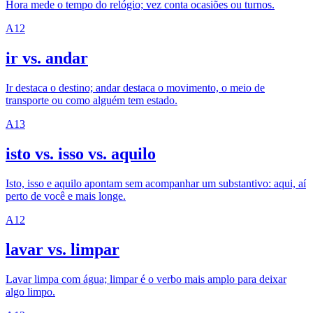
Hora mede o tempo do relógio; vez conta ocasiões ou turnos.
A1
2
ir vs. andar
Ir destaca o destino; andar destaca o movimento, o meio de
transporte ou como alguém tem estado.
A1
3
isto vs. isso vs. aquilo
Isto, isso e aquilo apontam sem acompanhar um substantivo: aqui, aí
perto de você e mais longe.
A1
2
lavar vs. limpar
Lavar limpa com água; limpar é o verbo mais amplo para deixar
algo limpo.