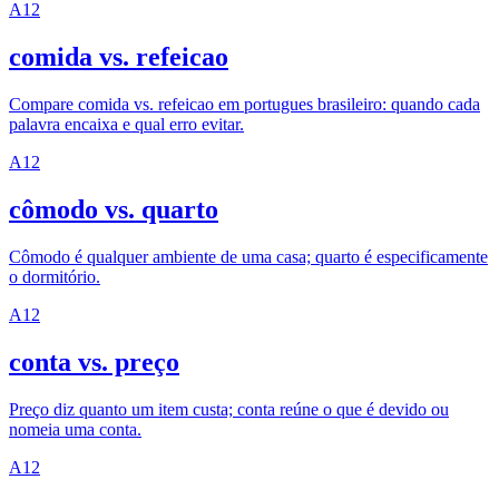
A1
2
comida vs. refeicao
Compare comida vs. refeicao em portugues brasileiro: quando cada
palavra encaixa e qual erro evitar.
A1
2
cômodo vs. quarto
Cômodo é qualquer ambiente de uma casa; quarto é especificamente
o dormitório.
A1
2
conta vs. preço
Preço diz quanto um item custa; conta reúne o que é devido ou
nomeia uma conta.
A1
2