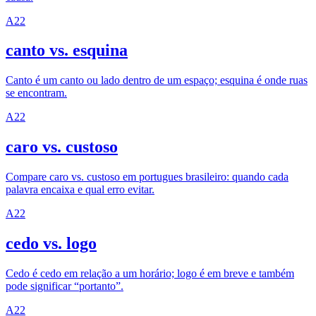
A2
2
canto vs. esquina
Canto é um canto ou lado dentro de um espaço; esquina é onde ruas
se encontram.
A2
2
caro vs. custoso
Compare caro vs. custoso em portugues brasileiro: quando cada
palavra encaixa e qual erro evitar.
A2
2
cedo vs. logo
Cedo é cedo em relação a um horário; logo é em breve e também
pode significar “portanto”.
A2
2