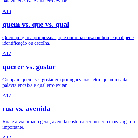
palavra encaixa e qual erro evitar.
A1
3
quem vs. que vs. qual
Quem pergunta por pessoas, que por uma coisa ou tipo, e qual pede
identificação ou escolha.
A1
2
querer vs. gostar
Compare querer vs. gostar em portugues brasileiro: quando cada
palavra encaixa e qual erro evitar.
A1
2
rua vs. avenida
Rua é a via urbana geral; avenida costuma ser uma via mais larga ou
importante.
A1
2