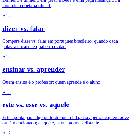
Dinheiro é dinheiro em geral; moeda é uma peça metálica ou a
unidade monetária oficial.
A1
2
dizer vs. falar
Compare dizer vs. falar em portugues brasileiro: quando cada
palavra encaixa e qual erro evitar.
A1
2
ensinar vs. aprender
Quem ensina é o professor; quem aprende é o aluno.
A1
3
este vs. esse vs. aquele
Este aponta para algo perto de quem fala; esse, perto de quem ouve
ou já mencionado; e aquele, para algo mais distante.
A1
2