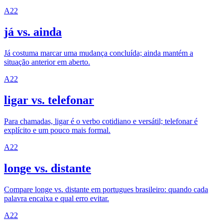
A2
2
já vs. ainda
Já costuma marcar uma mudança concluída; ainda mantém a
situação anterior em aberto.
A2
2
ligar vs. telefonar
Para chamadas, ligar é o verbo cotidiano e versátil; telefonar é
explícito e um pouco mais formal.
A2
2
longe vs. distante
Compare longe vs. distante em portugues brasileiro: quando cada
palavra encaixa e qual erro evitar.
A2
2