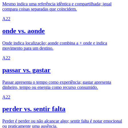
Mesmo indica uma referência idêntica e compartilhada; igual
compara coisas separadas que coincidem.
A2
2
onde vs. aonde
Onde indica localização; aonde combina a + onde e indica
movimento para um destino.
A2
2
passar vs. gastar
Passar apresenta o tempo como experiência; gastar apresenta
dinheiro, tempo ou energia como recurso consumido.
A2
2
perder vs. sentir falta
Perder é perder ou não alcançar algo; sentir falta é notar emocional
ou praticamente uma ausência.