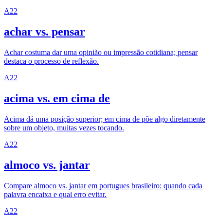
A2
2
achar vs. pensar
Achar costuma dar uma opinião ou impressão cotidiana; pensar
destaca o processo de reflexão.
A2
2
acima vs. em cima de
Acima dá uma posição superior; em cima de põe algo diretamente
sobre um objeto, muitas vezes tocando.
A2
2
almoco vs. jantar
Compare almoco vs. jantar em portugues brasileiro: quando cada
palavra encaixa e qual erro evitar.
A2
2