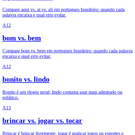
Compare aqui vs. ai vs. ali em portugues brasileiro: quando cada
palavra encaixa e qual erro evitar.
A1
2
bom vs. bem
Compare bom vs. bem em portugues brasileiro: quando cada palavra
encaixa e qual erro evitar.
A1
2
bonito vs. lindo
Bonito é um elogio geral; lindo costuma soar mais admirado ou
enfático.
A1
3
brincar vs. jogar vs. tocar
Brincar é brincar livremente, jogar é praticar jogos ou esportes e