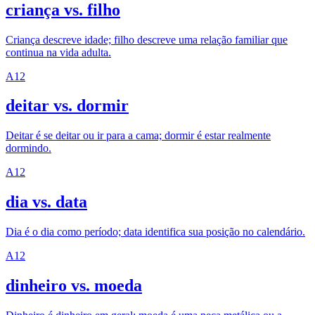
criança vs. filho
Criança descreve idade; filho descreve uma relação familiar que
continua na vida adulta.
A1
2
deitar vs. dormir
Deitar é se deitar ou ir para a cama; dormir é estar realmente
dormindo.
A1
2
dia vs. data
Dia é o dia como período; data identifica sua posição no calendário.
A1
2
dinheiro vs. moeda