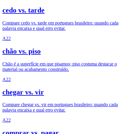
cedo vs. tarde
Compare cedo vs. tarde em portugues brasileiro: quando cada
palavra encaixa e qual erro evitar.
A2
2
chão vs. piso
Chão é a superfície em que pisamos; piso costuma destacar o
material ou acabamento construído.
A2
2
chegar vs. vir
Compare chegar vs. vir em portugues brasileiro: quando cada
palavra encaixa e qual erro evitar.
A2
2
comprar vs. pagar