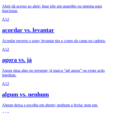
Abrir dá acesso ao abrir; ligar põe um aparelho ou sistema para
funcionar.
A1
2
acordar vs. levantar
Acordar encerra o sono; levantar tira o corpo da cama ou cadeira.
A1
2
agora vs. já
Agora situa algo no presente; já marca “até agora” ou exige ação
imediata.
A1
2
algum vs. nenhum
Algum deixa a escolha em aberto; nenhum a fecha: nem um.