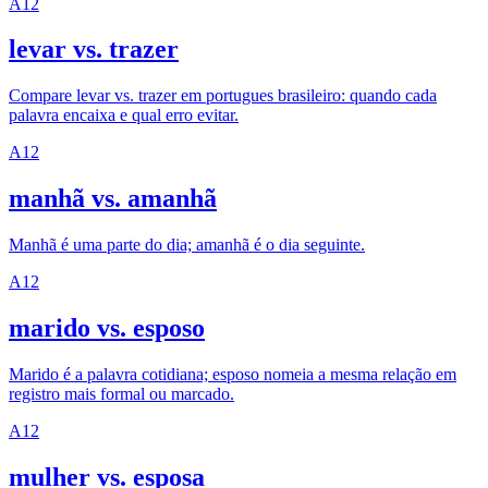
A1
2
levar vs. trazer
Compare levar vs. trazer em portugues brasileiro: quando cada
palavra encaixa e qual erro evitar.
A1
2
manhã vs. amanhã
Manhã é uma parte do dia; amanhã é o dia seguinte.
A1
2
marido vs. esposo
Marido é a palavra cotidiana; esposo nomeia a mesma relação em
registro mais formal ou marcado.
A1
2
mulher vs. esposa