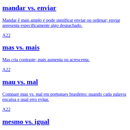
mandar vs. enviar
Mandar é mais amplo e pode significar enviar ou ordenar; enviar
apresenta especificamente algo despachado.
A2
2
mas vs. mais
Mas cria contraste; mais aumenta ou acrescenta.
A2
2
mau vs. mal
Compare mau vs. mal em portugues brasileiro: quando cada palavra
encaixa e qual erro evitar.
A2
2
mesmo vs. igual