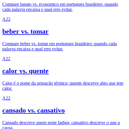
Compare barato vs. economico em portugues brasileiro: quando
cada palavra encaixa e qual erro evitar.
A2
2
beber vs. tomar
Compare beber vs. tomar em portugues brasileiro: quando cada
palavra encaixa e qual erro evitar.
A2
2
calor vs. quente
Calor é o nome da sensação térmica; quente descreve algo que tem
calor.
A2
2
cansado vs. cansativo
Cansado descreve quem sente fadiga; cansativo descreve o que a
causa.