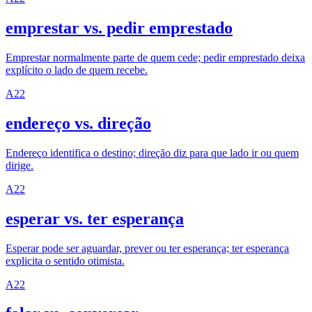
emprestar vs. pedir emprestado
Emprestar normalmente parte de quem cede; pedir emprestado deixa
explícito o lado de quem recebe.
A2
2
endereço vs. direção
Endereço identifica o destino; direção diz para que lado ir ou quem
dirige.
A2
2
esperar vs. ter esperança
Esperar pode ser aguardar, prever ou ter esperança; ter esperança
explicita o sentido otimista.
A2
2