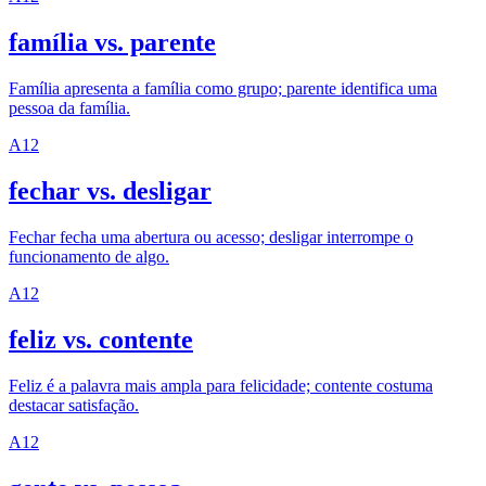
família vs. parente
Família apresenta a família como grupo; parente identifica uma
pessoa da família.
A1
2
fechar vs. desligar
Fechar fecha uma abertura ou acesso; desligar interrompe o
funcionamento de algo.
A1
2
feliz vs. contente
Feliz é a palavra mais ampla para felicidade; contente costuma
destacar satisfação.
A1
2