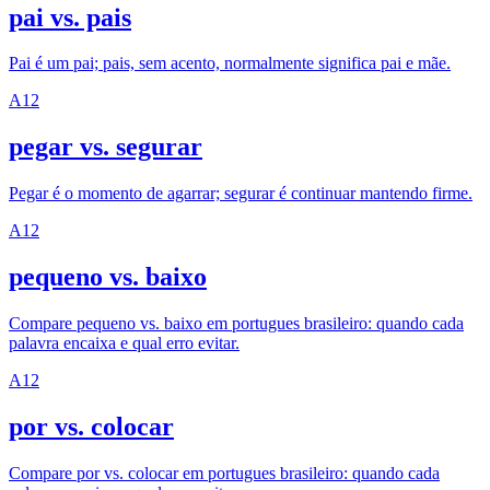
pai vs. pais
Pai é um pai; pais, sem acento, normalmente significa pai e mãe.
A1
2
pegar vs. segurar
Pegar é o momento de agarrar; segurar é continuar mantendo firme.
A1
2
pequeno vs. baixo
Compare pequeno vs. baixo em portugues brasileiro: quando cada
palavra encaixa e qual erro evitar.
A1
2
por vs. colocar
Compare por vs. colocar em portugues brasileiro: quando cada