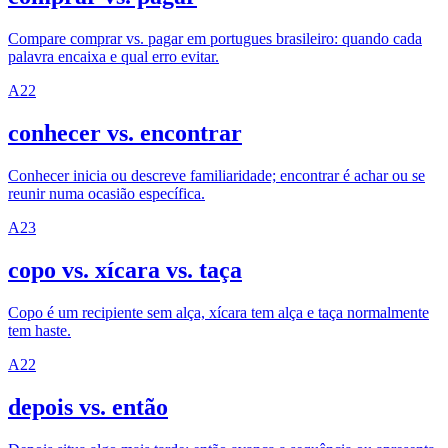
Compare comprar vs. pagar em portugues brasileiro: quando cada
palavra encaixa e qual erro evitar.
A2
2
conhecer vs. encontrar
Conhecer inicia ou descreve familiaridade; encontrar é achar ou se
reunir numa ocasião específica.
A2
3
copo vs. xícara vs. taça
Copo é um recipiente sem alça, xícara tem alça e taça normalmente
tem haste.
A2
2
depois vs. então