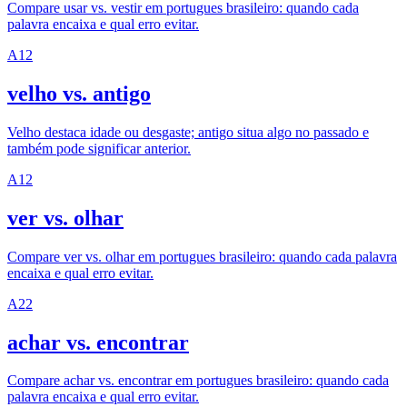
Compare usar vs. vestir em portugues brasileiro: quando cada
palavra encaixa e qual erro evitar.
A1
2
velho vs. antigo
Velho destaca idade ou desgaste; antigo situa algo no passado e
também pode significar anterior.
A1
2
ver vs. olhar
Compare ver vs. olhar em portugues brasileiro: quando cada palavra
encaixa e qual erro evitar.
A2
2
achar vs. encontrar
Compare achar vs. encontrar em portugues brasileiro: quando cada
palavra encaixa e qual erro evitar.