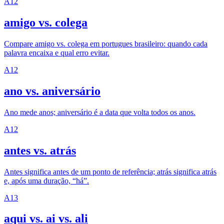
A1
2
amigo vs. colega
Compare amigo vs. colega em portugues brasileiro: quando cada
palavra encaixa e qual erro evitar.
A1
2
ano vs. aniversário
Ano mede anos; aniversário é a data que volta todos os anos.
A1
2
antes vs. atrás
Antes significa antes de um ponto de referência; atrás significa atrás
e, após uma duração, “há”.
A1
3
aqui vs. ai vs. ali