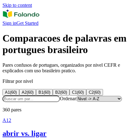
Skip to content
Sign in
Get Started
Comparacoes de palavras em
portugues brasileiro
Pares confusos de portugues, organizados por nivel CEFR e
explicados com uso brasileiro pratico.
Filtrar por nivel
A1
(
60
)
A2
(
60
)
B1
(
60
)
B2
(
60
)
C1
(
60
)
C2
(
60
)
Ordenar
360 pares
A1
2
abrir vs. ligar