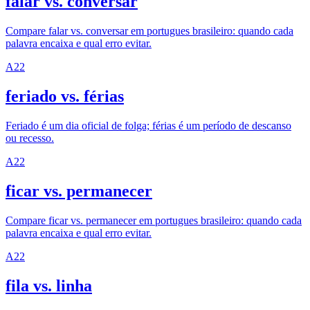
falar vs. conversar
Compare falar vs. conversar em portugues brasileiro: quando cada
palavra encaixa e qual erro evitar.
A2
2
feriado vs. férias
Feriado é um dia oficial de folga; férias é um período de descanso
ou recesso.
A2
2
ficar vs. permanecer
Compare ficar vs. permanecer em portugues brasileiro: quando cada
palavra encaixa e qual erro evitar.
A2
2
fila vs. linha