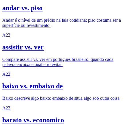
andar vs. piso
Andar é o nível de um prédio na fala cotidiana; piso costuma ser a
superfície ou revestimento.
A2
2
assistir vs. ver
Compare assistir vs. ver em portugues brasileiro: quando cada
palavra encaixa e qual erro evitar.
A2
2
baixo vs. embaixo de
Baixo descreve algo baixo; embaixo de situa algo sob outra coisa.
A2
2
barato vs. economico