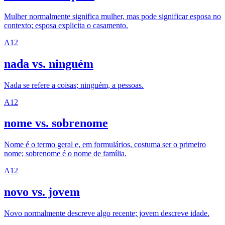
Mulher normalmente significa mulher, mas pode significar esposa no
contexto; esposa explicita o casamento.
A1
2
nada vs. ninguém
Nada se refere a coisas; ninguém, a pessoas.
A1
2
nome vs. sobrenome
Nome é o termo geral e, em formulários, costuma ser o primeiro
nome; sobrenome é o nome de família.
A1
2
novo vs. jovem
Novo normalmente descreve algo recente; jovem descreve idade.