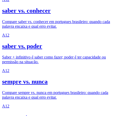
saber vs. conhecer
Compare saber vs. conhecer em portugues brasileiro: quando cada
palavra encaixa e qual erro evitar.
A1
2
saber vs. poder
Saber + infinitivo é saber como fazer; poder é ter capacidade ou
permissão na situação.
A1
2
sempre vs. nunca
Compare sempre vs. nunca em portugues brasileiro: quando cada
palavra encaixa e qual erro evitar.
A1
2