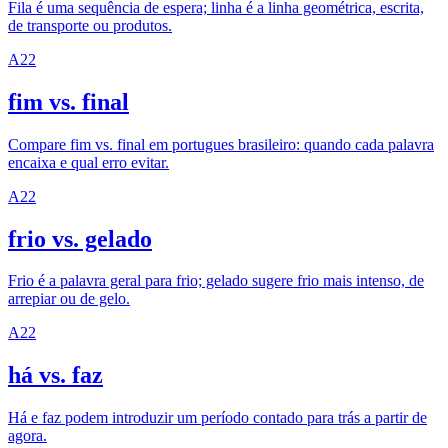
Fila é uma sequência de espera; linha é a linha geométrica, escrita,
de transporte ou produtos.
A2
2
fim vs. final
Compare fim vs. final em portugues brasileiro: quando cada palavra
encaixa e qual erro evitar.
A2
2
frio vs. gelado
Frio é a palavra geral para frio; gelado sugere frio mais intenso, de
arrepiar ou de gelo.
A2
2
há vs. faz
Há e faz podem introduzir um período contado para trás a partir de
agora.