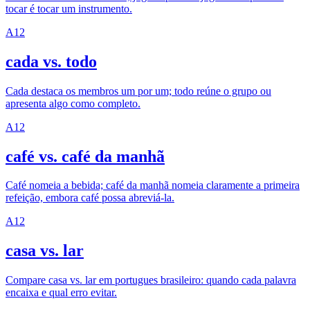
tocar é tocar um instrumento.
A1
2
cada vs. todo
Cada destaca os membros um por um; todo reúne o grupo ou
apresenta algo como completo.
A1
2
café vs. café da manhã
Café nomeia a bebida; café da manhã nomeia claramente a primeira
refeição, embora café possa abreviá-la.
A1
2
casa vs. lar
Compare casa vs. lar em portugues brasileiro: quando cada palavra
encaixa e qual erro evitar.