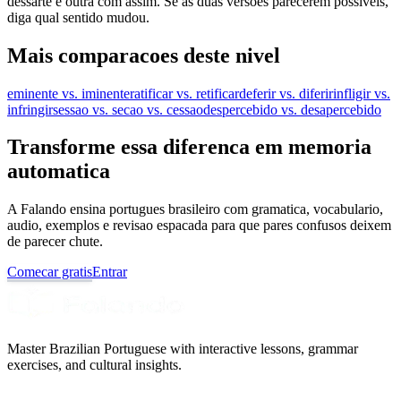
dessarte e outra com assim. Se as duas versões parecerem possíveis,
diga qual sentido mudou.
Mais comparacoes deste nivel
eminente vs. iminente
ratificar vs. retificar
deferir vs. diferir
infligir vs.
infringir
sessao vs. secao vs. cessao
despercebido vs. desapercebido
Transforme essa diferenca em memoria
automatica
A Falando ensina portugues brasileiro com gramatica, vocabulario,
audio, exemplos e revisao espacada para que pares confusos deixem
de parecer chute.
Comecar gratis
Entrar
Master Brazilian Portuguese with interactive lessons, grammar
exercises, and cultural insights.