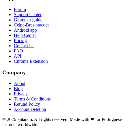
Forum
Support Center
Grammar guide
Celpe-Bras practice
Android app
Help Center
Pricing
Contact Us
FAQ
API
Chrome Extension
Company
About
Blog
Privacy
Terms & Conditions
Refund Policy
Account Deletion
© 2026 Falando. All rights reserved. Made with ❤ for Portuguese
learners worldwide.