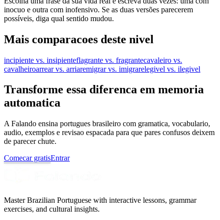
Escolha uma frase da sua vida real e escreva duas vezes: uma com
inocuo e outra com inofensivo. Se as duas versões parecerem
possíveis, diga qual sentido mudou.
Mais comparacoes deste nivel
incipiente vs. insipiente
flagrante vs. fragrante
cavaleiro vs.
cavalheiro
arrear vs. arriar
emigrar vs. imigrar
elegivel vs. ilegivel
Transforme essa diferenca em memoria
automatica
A Falando ensina portugues brasileiro com gramatica, vocabulario,
audio, exemplos e revisao espacada para que pares confusos deixem
de parecer chute.
Comecar gratis
Entrar
Master Brazilian Portuguese with interactive lessons, grammar
exercises, and cultural insights.