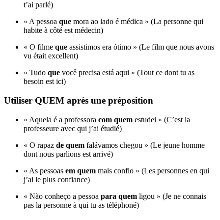
t’ai parlé)
« A pessoa
que
mora ao lado é médica » (La personne qui
habite à côté est médecin)
« O filme
que
assistimos era ótimo » (Le film que nous avons
vu était excellent)
« Tudo
que
você precisa está aqui » (Tout ce dont tu as
besoin est ici)
Utiliser QUEM après une préposition
« Aquela é a professora
com quem
estudei » (C’est la
professeure avec qui j’ai étudié)
« O rapaz
de quem
falávamos chegou » (Le jeune homme
dont nous parlions est arrivé)
« As pessoas
em quem
mais confio » (Les personnes en qui
j’ai le plus confiance)
« Não conheço a pessoa
para quem
ligou » (Je ne connais
pas la personne à qui tu as téléphoné)