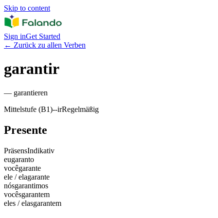
Skip to content
Sign in
Get Started
←
Zurück zu allen Verben
garantir
—
garantieren
Mittelstufe (B1)
-
-ir
Regelmäßig
Presente
Präsens
Indikativ
eu
garanto
você
garante
ele / ela
garante
nós
garantimos
vocês
garantem
eles / elas
garantem