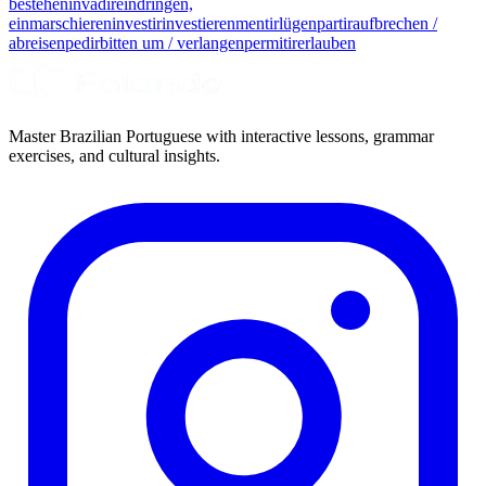
bestehen
invadir
eindringen,
einmarschieren
investir
investieren
mentir
lügen
partir
aufbrechen /
abreisen
pedir
bitten um / verlangen
permitir
erlauben
Master Brazilian Portuguese with interactive lessons, grammar
exercises, and cultural insights.