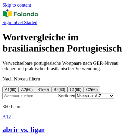
Skip to content
Sign in
Get Started
Wortvergleiche im
brasilianischen Portugiesisch
Verwechselbare portugiesische Wortpaare nach GER-Niveau,
erklaert mit praktischer brasilianischer Verwendung.
Nach Niveau filtern
A1
(
60
)
A2
(
60
)
B1
(
60
)
B2
(
60
)
C1
(
60
)
C2
(
60
)
Sortieren
360 Paare
A1
2
abrir vs. ligar