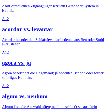
Abrir öffnet einen Zugang; ligar setzt ein Gerät oder System in
Betrieb.
A1
2
acordar vs. levantar
Acordar beendet den Schlaf; levantar bedeutet aus Bett oder Stuhl
aufzustehen.
A1
2
agora vs. já
Agora bezeichnet die Gegenwart; já bedeutet „schon“ oder fordert
sofortiges Handeln.
A1
2
algum vs. nenhum
Algum lässt die Auswahl offen; nenhum schließt sie aus: kein