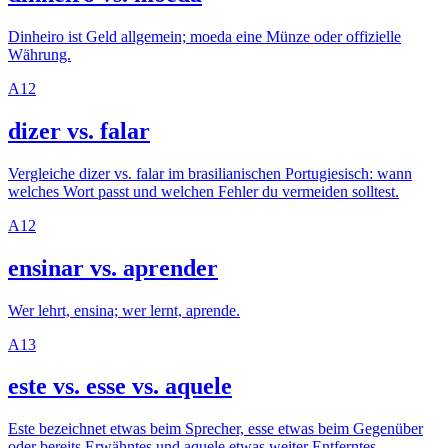
Dinheiro ist Geld allgemein; moeda eine Münze oder offizielle
Währung.
A1
2
dizer vs. falar
Vergleiche dizer vs. falar im brasilianischen Portugiesisch: wann
welches Wort passt und welchen Fehler du vermeiden solltest.
A1
2
ensinar vs. aprender
Wer lehrt, ensina; wer lernt, aprende.
A1
3
este vs. esse vs. aquele
Este bezeichnet etwas beim Sprecher, esse etwas beim Gegenüber
oder bereits Erwähntes und aquele etwas weiter Entferntes.