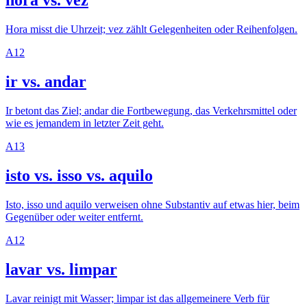
hora vs. vez
Hora misst die Uhrzeit; vez zählt Gelegenheiten oder Reihenfolgen.
A1
2
ir vs. andar
Ir betont das Ziel; andar die Fortbewegung, das Verkehrsmittel oder
wie es jemandem in letzter Zeit geht.
A1
3
isto vs. isso vs. aquilo
Isto, isso und aquilo verweisen ohne Substantiv auf etwas hier, beim
Gegenüber oder weiter entfernt.
A1
2
lavar vs. limpar
Lavar reinigt mit Wasser; limpar ist das allgemeinere Verb für