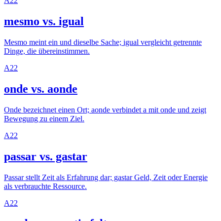
A2
2
mesmo vs. igual
Mesmo meint ein und dieselbe Sache; igual vergleicht getrennte
Dinge, die übereinstimmen.
A2
2
onde vs. aonde
Onde bezeichnet einen Ort; aonde verbindet a mit onde und zeigt
Bewegung zu einem Ziel.
A2
2
passar vs. gastar
Passar stellt Zeit als Erfahrung dar; gastar Geld, Zeit oder Energie
als verbrauchte Ressource.
A2
2