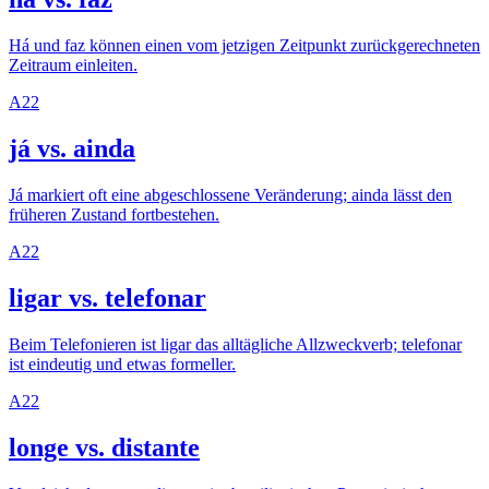
Há und faz können einen vom jetzigen Zeitpunkt zurückgerechneten
Zeitraum einleiten.
A2
2
já vs. ainda
Já markiert oft eine abgeschlossene Veränderung; ainda lässt den
früheren Zustand fortbestehen.
A2
2
ligar vs. telefonar
Beim Telefonieren ist ligar das alltägliche Allzweckverb; telefonar
ist eindeutig und etwas formeller.
A2
2
longe vs. distante