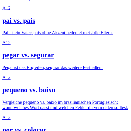
A1
2
pai vs. pais
Pai ist ein Vater; pais ohne Akzent bedeutet meist die Eltern.
A1
2
pegar vs. segurar
Pegar ist das Ergreifen; segurar das weitere Festhalten.
A1
2
pequeno vs. baixo
Vergleiche pequeno vs. baixo im brasilianischen Portugiesisch:
wann welches Wort passt und welchen Fehler du vermeiden solltest.
A1
2
por vs. colocar