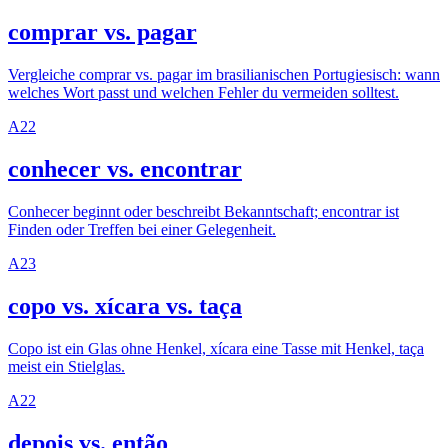
comprar vs. pagar
Vergleiche comprar vs. pagar im brasilianischen Portugiesisch: wann
welches Wort passt und welchen Fehler du vermeiden solltest.
A2
2
conhecer vs. encontrar
Conhecer beginnt oder beschreibt Bekanntschaft; encontrar ist
Finden oder Treffen bei einer Gelegenheit.
A2
3
copo vs. xícara vs. taça
Copo ist ein Glas ohne Henkel, xícara eine Tasse mit Henkel, taça
meist ein Stielglas.
A2
2
depois vs. então