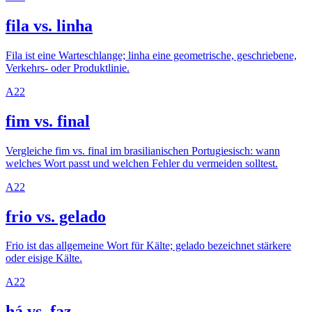
fila vs. linha
Fila ist eine Warteschlange; linha eine geometrische, geschriebene,
Verkehrs- oder Produktlinie.
A2
2
fim vs. final
Vergleiche fim vs. final im brasilianischen Portugiesisch: wann
welches Wort passt und welchen Fehler du vermeiden solltest.
A2
2
frio vs. gelado
Frio ist das allgemeine Wort für Kälte; gelado bezeichnet stärkere
oder eisige Kälte.
A2
2
há vs. faz