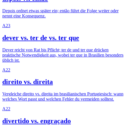
Depois ordnet etwas später ein; então führt die Folge weiter oder
nennt eine Konsequenz.
A2
3
dever vs. ter de vs. ter que
Dever reicht von Rat bis Pflicht; ter de und ter que drücken
praktische Notwendigkeit aus, wobei ter que in Brasilien besonders
üblich ist.
A2
2
direito vs. direita
Vergleiche direito vs. direita im brasilianischen Portugiesisch: wann
welches Wort passt und welchen Fehler du vermeiden solltest.
A2
2
divertido vs. engraçado