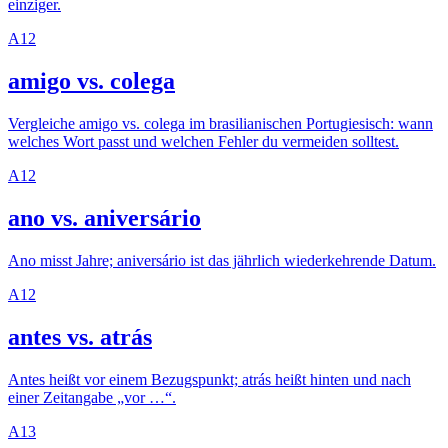
einziger.
A1
2
amigo vs. colega
Vergleiche amigo vs. colega im brasilianischen Portugiesisch: wann
welches Wort passt und welchen Fehler du vermeiden solltest.
A1
2
ano vs. aniversário
Ano misst Jahre; aniversário ist das jährlich wiederkehrende Datum.
A1
2
antes vs. atrás
Antes heißt vor einem Bezugspunkt; atrás heißt hinten und nach
einer Zeitangabe „vor …“.
A1
3