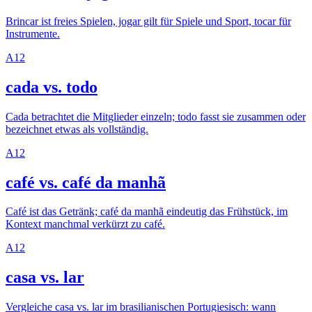
Brincar ist freies Spielen, jogar gilt für Spiele und Sport, tocar für
Instrumente.
A1
2
cada vs. todo
Cada betrachtet die Mitglieder einzeln; todo fasst sie zusammen oder
bezeichnet etwas als vollständig.
A1
2
café vs. café da manhã
Café ist das Getränk; café da manhã eindeutig das Frühstück, im
Kontext manchmal verkürzt zu café.
A1
2
casa vs. lar
Vergleiche casa vs. lar im brasilianischen Portugiesisch: wann