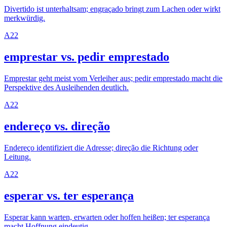
Divertido ist unterhaltsam; engraçado bringt zum Lachen oder wirkt
merkwürdig.
A2
2
emprestar vs. pedir emprestado
Emprestar geht meist vom Verleiher aus; pedir emprestado macht die
Perspektive des Ausleihenden deutlich.
A2
2
endereço vs. direção
Endereço identifiziert die Adresse; direção die Richtung oder
Leitung.
A2
2
esperar vs. ter esperança
Esperar kann warten, erwarten oder hoffen heißen; ter esperança
macht Hoffnung eindeutig.