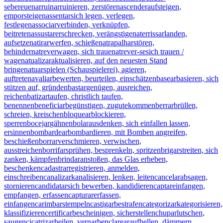
se
bereuen
arruinar
ruinieren, zerstören
ascender
aufsteigen,
emporsteigen
assentar
sich legen, verlegen,
festlegen
associar
verbinden, verknüpfen,
beitreten
assustar
erschrecken, verängstigen
aterrissar
landen,
aufsetzen
atirar
werfen, schießen
atrapalhar
stören,
behindern
atrever
wagen, sich trauen
atrever-se
sich trauen /
wagen
atualizar
aktualisieren, auf den neuesten Stand
bringen
atuar
spielen (Schauspielerei), agieren,
auftreten
avaliar
bewerten, beurteilen, einschätzen
basear
basieren, sich
stützen auf, gründen
bastar
genügen, ausreichen,
reichen
batizar
taufen, christlich taufen,
benennen
beneficiar
begünstigen, zugutekommen
berrar
brüllen,
schreien, kreischen
bloquear
blockieren,
sperren
bocejar
gähnen
bolar
ausdenken, sich einfallen lassen,
ersinnen
bombardear
bombardieren, mit Bomben angreifen,
beschießen
borrar
verschmieren, verwischen,
ausstreichen
borrifar
sprühen, besprenkeln, spritzen
brigar
streiten, sich
zanken, kämpfen
brindar
anstoßen, das Glas erheben,
beschenken
cadastrar
registrieren, anmelden,
einschreiben
canalizar
kanalisieren, lenken, leiten
cancelar
absagen,
stornieren
candidatar
sich bewerben, kandidieren
captar
einfangen,
empfangen, erfassen
capturar
erfassen,
einfangen
carimbar
stempeln
castigar
bestrafen
categorizar
kategorisieren,
klassifizieren
certificar
bescheinigen, sicherstellen
chupar
lutschen,
saugen
cicatrizar
heilen, vernarben
clarear
aufhellen, dämmern,