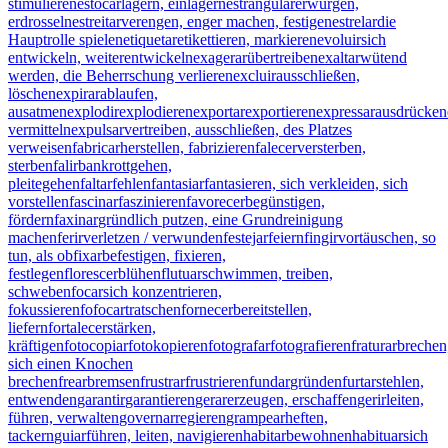
stimulieren
estocar
lagern, einlagern
estrangular
erwürgen,
erdrosseln
estreitar
verengen, enger machen, festigen
estrelar
die
Hauptrolle spielen
etiquetar
etikettieren, markieren
evoluir
sich
entwickeln, weiterentwickeln
exagerar
übertreiben
exaltar
wütend
werden, die Beherrschung verlieren
excluir
ausschließen,
löschen
expirar
ablaufen,
ausatmen
explodir
explodieren
exportar
exportieren
expressar
ausdrücken
vermitteln
expulsar
vertreiben, ausschließen, des Platzes
verweisen
fabricar
herstellen, fabrizieren
falecer
versterben,
sterben
falir
bankrottgehen,
pleitegehen
faltar
fehlen
fantasiar
fantasieren, sich verkleiden, sich
vorstellen
fascinar
faszinieren
favorecer
begünstigen,
fördern
faxinar
gründlich putzen, eine Grundreinigung
machen
ferir
verletzen / verwunden
festejar
feiern
fingir
vortäuschen, so
tun, als ob
fixar
befestigen, fixieren,
festlegen
florescer
blühen
flutuar
schwimmen, treiben,
schweben
focar
sich konzentrieren,
fokussieren
fofocar
tratschen
fornecer
bereitstellen,
liefern
fortalecer
stärken,
kräftigen
fotocopiar
fotokopieren
fotografar
fotografieren
fraturar
brechen
sich einen Knochen
brechen
frear
bremsen
frustrar
frustrieren
fundar
gründen
furtar
stehlen,
entwenden
garantir
garantieren
gerar
erzeugen, erschaffen
gerir
leiten,
führen, verwalten
governar
regieren
grampear
heften,
tackern
guiar
führen, leiten, navigieren
habitar
bewohnen
habituar
sich