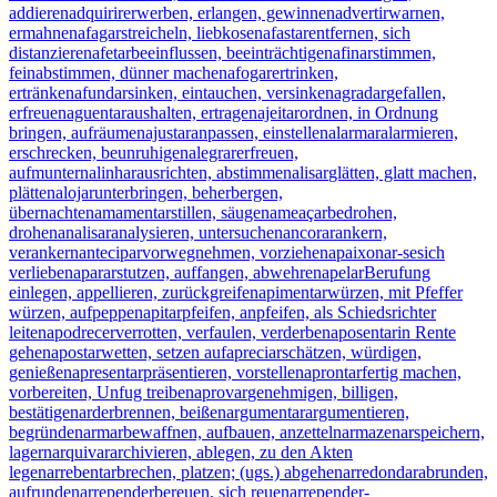
addieren
adquirir
erwerben, erlangen, gewinnen
advertir
warnen,
ermahnen
afagar
streicheln, liebkosen
afastar
entfernen, sich
distanzieren
afetar
beeinflussen, beeinträchtigen
afinar
stimmen,
feinabstimmen, dünner machen
afogar
ertrinken,
ertränken
afundar
sinken, eintauchen, versinken
agradar
gefallen,
erfreuen
aguentar
aushalten, ertragen
ajeitar
ordnen, in Ordnung
bringen, aufräumen
ajustar
anpassen, einstellen
alarmar
alarmieren,
erschrecken, beunruhigen
alegrar
erfreuen,
aufmuntern
alinhar
ausrichten, abstimmen
alisar
glätten, glatt machen,
plätten
alojar
unterbringen, beherbergen,
übernachten
amamentar
stillen, säugen
ameaçar
bedrohen,
drohen
analisar
analysieren, untersuchen
ancorar
ankern,
verankern
antecipar
vorwegnehmen, vorziehen
apaixonar-se
sich
verlieben
aparar
stutzen, auffangen, abwehren
apelar
Berufung
einlegen, appellieren, zurückgreifen
apimentar
würzen, mit Pfeffer
würzen, aufpeppen
apitar
pfeifen, anpfeifen, als Schiedsrichter
leiten
apodrecer
verrotten, verfaulen, verderben
aposentar
in Rente
gehen
apostar
wetten, setzen auf
apreciar
schätzen, würdigen,
genießen
apresentar
präsentieren, vorstellen
aprontar
fertig machen,
vorbereiten, Unfug treiben
aprovar
genehmigen, billigen,
bestätigen
arder
brennen, beißen
argumentar
argumentieren,
begründen
armar
bewaffnen, aufbauen, anzetteln
armazenar
speichern,
lagern
arquivar
archivieren, ablegen, zu den Akten
legen
arrebentar
brechen, platzen; (ugs.) abgehen
arredondar
abrunden,
aufrunden
arrepender
bereuen, sich reuen
arrepender-