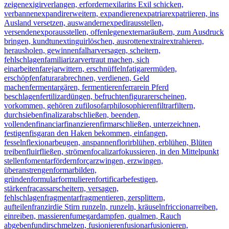
zeigen
exigir
verlangen, erfordern
exilar
ins Exil schicken,
verbannen
expandir
erweitern, expandieren
expatriar
expatriieren, ins
Ausland versetzen, auswandern
expedir
ausstellen,
versenden
expor
ausstellen, offenlegen
externar
äußern, zum Ausdruck
bringen, kundtun
extinguir
löschen, ausrotten
extrair
extrahieren,
herausholen, gewinnen
falhar
versagen, scheitern,
fehlschlagen
familiarizar
vertraut machen, sich
einarbeiten
farejar
wittern, erschnüffeln
fatigar
ermüden,
erschöpfen
faturar
abrechnen, verdienen, Geld
machen
fermentar
gären, fermentieren
ferrar
ein Pferd
beschlagen
fertilizar
düngen, befruchten
figurar
erscheinen,
vorkommen, gehören zu
filosofar
philosophieren
filtrar
filtern,
durchsieben
finalizar
abschließen, beenden,
vollenden
financiar
finanzieren
firmar
schließen, unterzeichnen,
festigen
fisgar
an den Haken bekommen, einfangen,
fesseln
flexionar
beugen, anspannen
florir
blühen, erblühen, Blüten
treiben
fluir
fließen, strömen
focalizar
fokussieren, in den Mittelpunkt
stellen
fomentar
fördern
forçar
zwingen, erzwingen,
überanstrengen
formar
bilden,
gründen
formular
formulieren
fortificar
befestigen,
stärken
fracassar
scheitern, versagen,
fehlschlagen
fragmentar
fragmentieren, zersplittern,
aufteilen
franzir
die Stirn runzeln, runzeln, kräuseln
friccionar
reiben,
einreiben, massieren
fumegar
dampfen, qualmen, Rauch
abgeben
fundir
schmelzen, fusionieren
fusionar
fusionieren,