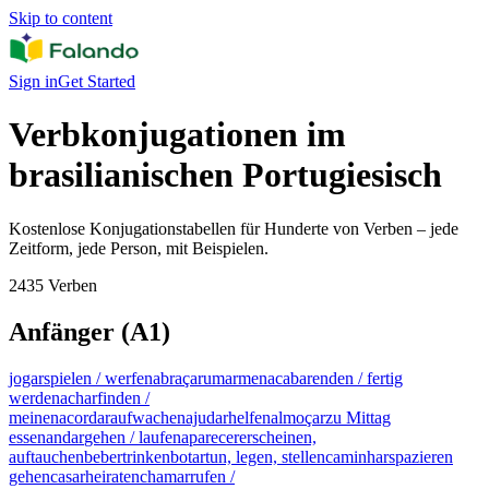
Skip to content
Sign in
Get Started
Verbkonjugationen im
brasilianischen Portugiesisch
Kostenlose Konjugationstabellen für Hunderte von Verben – jede
Zeitform, jede Person, mit Beispielen.
2435 Verben
Anfänger (A1)
jogar
spielen / werfen
abraçar
umarmen
acabar
enden / fertig
werden
achar
finden /
meinen
acordar
aufwachen
ajudar
helfen
almoçar
zu Mittag
essen
andar
gehen / laufen
aparecer
erscheinen,
auftauchen
beber
trinken
botar
tun, legen, stellen
caminhar
spazieren
gehen
casar
heiraten
chamar
rufen /