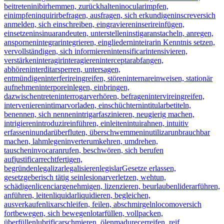
beitreten
inibir
hemmen, zurückhalten
inocular
impfen,
einimpfen
inquirir
befragen, ausfragen, sich erkundigen
inscrever
sich
anmelden, sich einschreiben, eingravieren
inserir
einfügen,
einsetzen
insinuar
andeuten, unterstellen
instigar
anstacheln, anregen,
anspornen
integrar
integrieren, eingliedern
inteirar
in Kenntnis setzen,
vervollständigen, sich informieren
intensificar
intensivieren,
verstärken
interagir
interagieren
interceptar
abfangen,
abhören
interditar
sperren, untersagen,
entmündigen
interferir
eingreifen, stören
internar
einweisen, stationär
aufnehmen
interpor
einlegen, einbringen,
dazwischentreten
interrogar
verhören, befragen
intervir
eingreifen,
intervenieren
intimar
vorladen, einschüchtern
intitular
betiteln,
benennen, sich nennen
intrigar
faszinieren, neugierig machen,
intrigieren
introduzir
einführen, einleiten
intuir
ahnen, intuitiv
erfassen
inundar
überfluten, überschwemmen
inutilizar
unbrauchbar
machen, lahmlegen
inverter
umkehren, umdrehen,
tauschen
invocar
anrufen, beschwören, sich berufen
auf
justificar
rechtfertigen,
begründen
legalizar
legalisieren
legislar
Gesetze erlassen,
gesetzgeberisch tätig sein
lesionar
verletzen, wehtun,
schädigen
licenciar
genehmigen, lizenzieren, beurlauben
liderar
führen,
anführen, leiten
liquidar
liquidieren, begleichen,
ausverkaufen
lixar
schleifen, feilen, abschmirgeln
locomover
sich
fortbewegen, sich bewegen
lotar
füllen, vollpacken,
überfüllen
lubrificar
schmieren, ölen
madurecer
reifen, reif