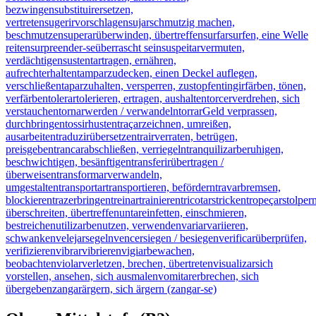
bezwingen
substituir
ersetzen,
vertreten
sugerir
vorschlagen
sujar
schmutzig machen,
beschmutzen
superar
überwinden, übertreffen
surfar
surfen, eine Welle
reiten
surpreender-se
überrascht sein
suspeitar
vermuten,
verdächtigen
sustentar
tragen, ernähren,
aufrechterhalten
tampar
zudecken, einen Deckel auflegen,
verschließen
tapar
zuhalten, versperren, zustopfen
tingir
färben, tönen,
verfärben
tolerar
tolerieren, ertragen, aushalten
torcer
verdrehen, sich
verstauchen
tornar
werden / verwandeln
torrar
Geld verprassen,
durchbringen
tossir
husten
traçar
zeichnen, umreißen,
ausarbeiten
traduzir
übersetzen
trair
verraten, betrügen,
preisgeben
trancar
abschließen, verriegeln
tranquilizar
beruhigen,
beschwichtigen, besänftigen
transferir
übertragen /
überweisen
transformar
verwandeln,
umgestalten
transportar
transportieren, befördern
travar
bremsen,
blockieren
trazer
bringen
treinar
trainieren
tricotar
stricken
tropeçar
stolper
überschreiten, übertreffen
untar
einfetten, einschmieren,
bestreichen
utilizar
benutzen, verwenden
variar
variieren,
schwanken
velejar
segeln
vencer
siegen / besiegen
verificar
überprüfen,
verifizieren
vibrar
vibrieren
vigiar
bewachen,
beobachten
violar
verletzen, brechen, übertreten
visualizar
sich
vorstellen, ansehen, sich ausmalen
vomitar
erbrechen, sich
übergeben
zangar
ärgern, sich ärgern (zangar-se)