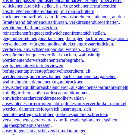
zusammenpassen, einrasten
encaminhar
weiterleiten, überweisen,
schicken
encarar
sich stellen, ins Auge sehen
encerrar
beenden,
abschließen
encolher
einlaufen, mit den Schultern
zucken
encontrar
finden / treffen
encostar
lehnen, anlehnen, an den
Straßenrand fahren
encurtar
kürzen, verkürzen
endurecer
härten,
verhärten
enfiar
hineinstecken,
reinstecken
enfraquecer
schwächen
enfrentar
sich stellen,
gegenübertreten
enganar
täuschen, betrügen, sich irren
engasgar
sich
verschlucken, würgen
engolir
schlucken
engrossar
eindicken,
verdicken, anwachsen
enjoar
übel werden, Übelkeit
verspüren
enlouquecer
verrückt machen, wahnsinnig
werden
entender
verstehen
enterrar
begraben,
vergraben
entrevistar
interviewen,
befragen
entupir
verstopfen
envelhecer
altern, alt
werden
envergonhar
beschämen, sich schämen
enxergar
sehen,
wahrnehmen, erkennen
enxugar
abtrocknen,
abwischen
equilibrar
ausbalancieren, ausgleichen
esbarrar
anrempeln,
zufällig treffen, stoßen auf
escapar
entkommen,
entwischen
esclarecer
klären
escolher
wählen /
auswählen
escorrer
tropfen, abtropfen
escurecer
verdunkeln, dunkel
werden, dämmern
esforçar
sich anstrengen, sich
bemühen
esfregar
schrubben, reiben
espantar
erschrecken,
verscheuchen
esperar
warten / hoffen
espiar
spionieren, spähen,
lugen
espremer
auspressen,
auswringen
estimar
schätzen
estimular
anregen,