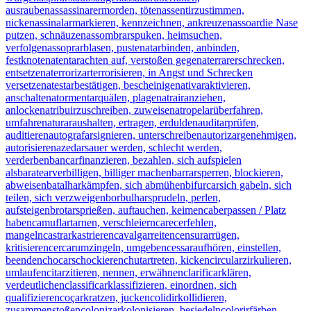
ausrauben
assassinar
ermorden, töten
assentir
zustimmen,
nicken
assinalar
markieren, kennzeichnen, ankreuzen
assoar
die Nase
putzen, schnäuzen
assombrar
spuken, heimsuchen,
verfolgen
assoprar
blasen, pusten
atar
binden, anbinden,
festknoten
atentar
achten auf, verstoßen gegen
aterrar
erschrecken,
entsetzen
aterrorizar
terrorisieren, in Angst und Schrecken
versetzen
atestar
bestätigen, bescheinigen
ativar
aktivieren,
anschalten
atormentar
quälen, plagen
atrair
anziehen,
anlocken
atribuir
zuschreiben, zuweisen
atropelar
überfahren,
umfahren
aturar
aushalten, ertragen, erdulden
auditar
prüfen,
auditieren
autografar
signieren, unterschreiben
autorizar
genehmigen,
autorisieren
azedar
sauer werden, schlecht werden,
verderben
bancar
finanzieren, bezahlen, sich aufspielen
als
baratear
verbilligen, billiger machen
barrar
sperren, blockieren,
abweisen
batalhar
kämpfen, sich abmühen
bifurcar
sich gabeln, sich
teilen, sich verzweigen
borbulhar
sprudeln, perlen,
aufsteigen
brotar
sprießen, auftauchen, keimen
caber
passen / Platz
haben
camuflar
tarnen, verschleiern
carecer
fehlen,
mangeln
castrar
kastrieren
cavalgar
reiten
censurar
rügen,
kritisieren
cercar
umzingeln, umgeben
cessar
aufhören, einstellen,
beenden
chocar
schockieren
chutar
treten, kicken
circular
zirkulieren,
umlaufen
citar
zitieren, nennen, erwähnen
clarificar
klären,
verdeutlichen
classificar
klassifizieren, einordnen, sich
qualifizieren
coçar
kratzen, jucken
colidir
kollidieren,
zusammenstoßen
colonizar
kolonisieren, besiedeln
colorir
färben,