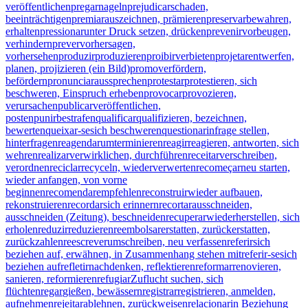
veröffentlichen
pregar
nageln
prejudicar
schaden,
beeinträchtigen
premiar
auszeichnen, prämieren
preservar
bewahren,
erhalten
pressionar
unter Druck setzen, drücken
prevenir
vorbeugen,
verhindern
prever
vorhersagen,
vorhersehen
produzir
produzieren
proibir
verbieten
projetar
entwerfen,
planen, projizieren (ein Bild)
promover
fördern,
befördern
pronunciar
aussprechen
protestar
protestieren, sich
beschweren, Einspruch erheben
provocar
provozieren,
verursachen
publicar
veröffentlichen,
posten
punir
bestrafen
qualificar
qualifizieren, bezeichnen,
bewerten
queixar-se
sich beschweren
questionar
infrage stellen,
hinterfragen
reagendar
umterminieren
reagir
reagieren, antworten, sich
wehren
realizar
verwirklichen, durchführen
receitar
verschreiben,
verordnen
reciclar
recyceln, wiederverwerten
recomeçar
neu starten,
wieder anfangen, von vorne
beginnen
recomendar
empfehlen
reconstruir
wieder aufbauen,
rekonstruieren
recordar
sich erinnern
recortar
ausschneiden,
ausschneiden (Zeitung), beschneiden
recuperar
wiederherstellen, sich
erholen
reduzir
reduzieren
reembolsar
erstatten, zurückerstatten,
zurückzahlen
reescrever
umschreiben, neu verfassen
referir
sich
beziehen auf, erwähnen, in Zusammenhang stehen mit
referir-se
sich
beziehen auf
refletir
nachdenken, reflektieren
reformar
renovieren,
sanieren, reformieren
refugiar
Zuflucht suchen, sich
flüchten
regar
gießen, bewässern
registrar
registrieren, anmelden,
aufnehmen
rejeitar
ablehnen, zurückweisen
relacionar
in Beziehung