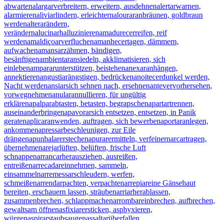
abwarten
alargar
verbreitern, erweitern, ausdehnen
alertar
warnen,
alarmieren
aliviar
lindern, erleichtern
alourar
anbräunen, goldbraun
werden
alterar
ändern,
verändern
alucinar
halluzinieren
amadurecer
reifen, reif
werden
amaldiçoar
verfluchen
amanhecer
tagen, dämmern,
aufwachen
amansar
zähmen, bändigen,
besänftigen
ambientar
ansiedeln, akklimatisieren, sich
einleben
amparar
unterstützen, beistehen
anexar
anhängen,
annektieren
angustiar
ängstigen, bedrücken
anoitecer
dunkel werden,
Nacht werden
ansiar
sich sehnen nach, ersehnen
antever
vorhersehen,
vorwegnehmen
anular
annullieren, für ungültig
erklären
apalpar
abtasten, betasten, begrapschen
apartar
trennen,
auseinanderbringen
apavorar
sich entsetzen, entsetzen, in Panik
geraten
aplicar
anwenden, auftragen, sich bewerben
aportar
anlegen,
ankommen
apressar
beschleunigen, zur Eile
drängen
apunhalar
erstechen
apurar
ermitteln, verfeinern
arcar
tragen,
übernehmen
arejar
lüften, belüften, frische Luft
schnappen
arrancar
herausziehen, ausreißen,
entreißen
arrecadar
einnehmen, sammeln,
einsammeln
arremessar
schleudern, werfen,
schmeißen
arrendar
pachten, verpachten
arrepiar
eine Gänsehaut
bereiten, erschauern lassen, sträuben
arriar
herablassen,
zusammenbrechen, schlappmachen
arrombar
einbrechen, aufbrechen,
gewaltsam öffnen
asfixiar
ersticken, asphyxieren,
würgen
aspirar
staubsaugen
assaltar
überfallen,