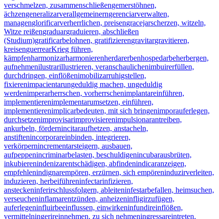
verschmelzen, zusammenschließen
gemer
stöhnen,
ächzen
generalizar
verallgemeinern
gerenciar
verwalten,
managen
glorificar
verherrlichen, preisen
gracejar
scherzen, witzeln,
Witze reißen
graduar
graduieren, abschließen
(Studium)
gratificar
belohnen, gratifizieren
gravitar
gravitieren,
kreisen
guerrear
Krieg führen,
kämpfen
harmonizar
harmonieren
herdar
erben
hospedar
beherbergen,
aufnehmen
ilustrar
illustrieren, veranschaulichen
imbuir
erfüllen,
durchdringen, einflößen
imobilizar
ruhigstellen,
fixieren
impacientar
ungeduldig machen, ungeduldig
werden
imperar
herrschen, vorherrschen
implantar
einführen,
implementieren
implementar
umsetzen, einführen,
implementieren
implicar
bedeuten, mit sich bringen
impor
auferlegen,
durchsetzen
improvisar
improvisieren
impulsionar
antreiben,
ankurbeln, fördern
incitar
aufhetzen, anstacheln,
anstiften
incorporar
einbinden, integrieren,
verkörpern
incrementar
steigern, ausbauen,
aufpeppen
incriminar
belasten, beschuldigen
incubar
ausbrüten,
inkubieren
indenizar
entschädigen, abfinden
indicar
anzeigen,
empfehlen
indignar
empören, erzürnen, sich empören
induzir
verleiten,
induzieren, herbeiführen
infectar
infizieren,
anstecken
inferir
schlussfolgern, ableiten
infestar
befallen, heimsuchen,
verseuchen
inflamar
entzünden, anheizen
infligir
zufügen,
auferlegen
influir
beeinflussen, einwirken
infundir
einflößen,
vermitteln
ingerir
einnehmen, zu sich nehmen
ingressar
eintreten,