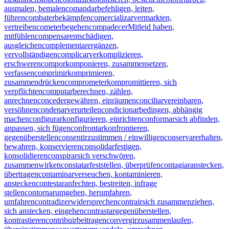
ausmalen, bemalen
comandar
befehligen, leiten,
führen
combater
bekämpfen
comercializar
vermarkten,
vertreiben
cometer
begehen
compadecer
Mitleid haben,
mitfühlen
compensar
entschädigen,
ausgleichen
complementar
ergänzen,
vervollständigen
complicar
verkomplizieren,
erschweren
compor
komponieren, zusammensetzen,
verfassen
comprimir
komprimieren,
zusammendrücken
comprometer
kompromittieren, sich
verpflichten
computar
berechnen, zählen,
anrechnen
conceder
gewähren, einräumen
conciliar
vereinbaren,
versöhnen
condenar
verurteilen
condicionar
bedingen, abhängig
machen
configurar
konfigurieren, einrichten
conformar
sich abfinden,
anpassen, sich fügen
confrontar
konfrontieren,
gegenüberstellen
consentir
zustimmen / einwilligen
conservar
erhalten,
bewahren, konservieren
consolidar
festigen,
konsolidieren
conspirar
sich verschwören,
zusammenwirken
constatar
feststellen, überprüfen
contagiar
anstecken,
übertragen
contaminar
verseuchen, kontaminieren,
anstecken
contestar
anfechten, bestreiten, infrage
stellen
contornar
umgehen, herumfahren,
umfahren
contradizer
widersprechen
contrair
sich zusammenziehen,
sich anstecken, eingehen
contrastar
gegenüberstellen,
kontrastieren
contribuir
beitragen
convergir
zusammenlaufen,