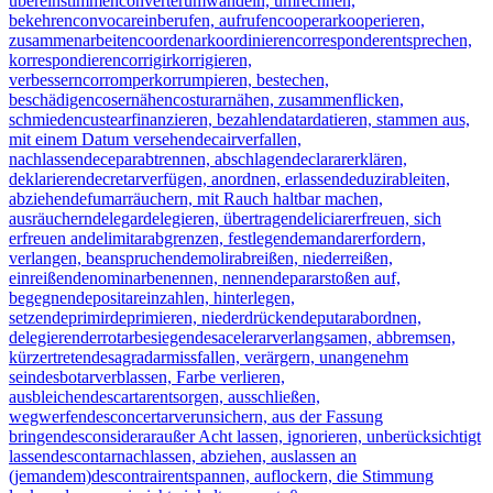
übereinstimmen
converter
umwandeln, umrechnen,
bekehren
convocar
einberufen, aufrufen
cooperar
kooperieren,
zusammenarbeiten
coordenar
koordinieren
corresponder
entsprechen,
korrespondieren
corrigir
korrigieren,
verbessern
corromper
korrumpieren, bestechen,
beschädigen
coser
nähen
costurar
nähen, zusammenflicken,
schmieden
custear
finanzieren, bezahlen
datar
datieren, stammen aus,
mit einem Datum versehen
decair
verfallen,
nachlassen
decepar
abtrennen, abschlagen
declarar
erklären,
deklarieren
decretar
verfügen, anordnen, erlassen
deduzir
ableiten,
abziehen
defumar
räuchern, mit Rauch haltbar machen,
ausräuchern
delegar
delegieren, übertragen
deliciar
erfreuen, sich
erfreuen an
delimitar
abgrenzen, festlegen
demandar
erfordern,
verlangen, beanspruchen
demolir
abreißen, niederreißen,
einreißen
denominar
benennen, nennen
deparar
stoßen auf,
begegnen
depositar
einzahlen, hinterlegen,
setzen
deprimir
deprimieren, niederdrücken
deputar
abordnen,
delegieren
derrotar
besiegen
desacelerar
verlangsamen, abbremsen,
kürzertreten
desagradar
missfallen, verärgern, unangenehm
sein
desbotar
verblassen, Farbe verlieren,
ausbleichen
descartar
entsorgen, ausschließen,
wegwerfen
desconcertar
verunsichern, aus der Fassung
bringen
desconsiderar
außer Acht lassen, ignorieren, unberücksichtigt
lassen
descontar
nachlassen, abziehen, auslassen an
(jemandem)
descontrair
entspannen, auflockern, die Stimmung