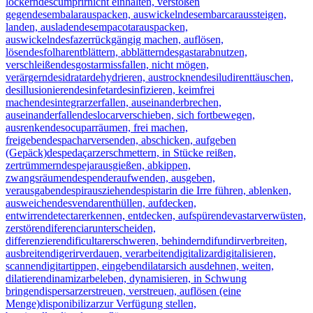
lockern
descumprir
nicht einhalten, verstoßen
gegen
desembalar
auspacken, auswickeln
desembarcar
aussteigen,
landen, ausladen
desempacotar
auspacken,
auswickeln
desfazer
rückgängig machen, auflösen,
lösen
desfolhar
entblättern, abblättern
desgastar
abnutzen,
verschleißen
desgostar
missfallen, nicht mögen,
verärgern
desidratar
dehydrieren, austrocknen
desiludir
enttäuschen,
desillusionieren
desinfetar
desinfizieren, keimfrei
machen
desintegrar
zerfallen, auseinanderbrechen,
auseinanderfallen
deslocar
verschieben, sich fortbewegen,
ausrenken
desocupar
räumen, frei machen,
freigeben
despachar
versenden, abschicken, aufgeben
(Gepäck)
despedaçar
zerschmettern, in Stücke reißen,
zertrümmern
despejar
ausgießen, abkippen,
zwangsräumen
despender
aufwenden, ausgeben,
verausgaben
despir
ausziehen
despistar
in die Irre führen, ablenken,
ausweichen
desvendar
enthüllen, aufdecken,
entwirren
detectar
erkennen, entdecken, aufspüren
devastar
verwüsten,
zerstören
diferenciar
unterscheiden,
differenzieren
dificultar
erschweren, behindern
difundir
verbreiten,
ausbreiten
digerir
verdauen, verarbeiten
digitalizar
digitalisieren,
scannen
digitar
tippen, eingeben
dilatar
sich ausdehnen, weiten,
dilatieren
dinamizar
beleben, dynamisieren, in Schwung
bringen
dispersar
zerstreuen, verstreuen, auflösen (eine
Menge)
disponibilizar
zur Verfügung stellen,