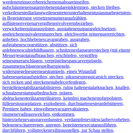
werden
enriquecer
bereichern
ensaboar
einseifen,
aufschäumen
ensaiar
proben
entalar
einklemmen, stecken bleiben,
verkeilen
entediar
langweilen
entreter
unterhalten
entusiasmar
begeistern,
in Begeisterung versetzen
enumerar
aufzählen,
auflisten
envenenar
vergiften
envolver
einbeziehen,
verwickeln
equipar
ausrüsten, ausstatten
equiparar
gleichsetzen,
angleichen
equivaler
entsprechen, gleichwertig sein
erguer
errichten,
anheben, hochheben
escavar
graben, ausgraben,
aufgraben
escorar
stützen, abstützen, sich
anlehnen
esculpir
bildhauern, schnitzen
esfaquear
erstechen (mit einem
Messer)
esgotar
aufbrauchen, erschöpfen, vergriffen
sein
esmurrar
schlagen, verprügeln
espancar
verprügeln,
zusammenschlagen
espelhar
spiegeln,
widerspiegeln
espernear
strampeln, einen Wutanfall
haben
espetar
aufspießen, stechen, piksen
espreguiçar
sich strecken,
sich recken und strecken
estabelecer
festlegen,
herstellen
estabilizar
stabilisieren, ruhig halten
estalar
knacken, knallen,
schnalzen
estampar
bedrucken, prägen,
abdrucken
esterilizar
sterilisieren, keimfrei machen
estofar
polstern,
füllen
estourar
platzen, explodieren, durchstarten
estrear
debütieren,
Premiere haben, einweihen
evacuar
evakuieren,
räumen
evadir
ausweichen, entkommen,
hinterziehen
evaporar
verdunsten, verdampfen
evidenciar
hervorheben,
belegen
excitar
erregen, anregen, begeistern
executar
ausführen,
durchführen, vollstrecken
exibir
ausstellen, zur Schau stellen,