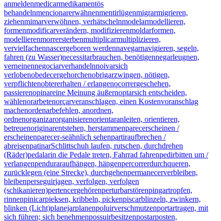
anmelden
medicar
medikamentös
behandeln
mencionar
erwähnen
mentir
lügen
migrar
migrieren,
ziehen
mimar
verwöhnen, verhätscheln
modelar
modellieren,
formen
modificar
verändern, modifizieren
moldar
formen,
modellieren
morrer
sterben
multiplicar
multiplizieren,
vervielfachen
nascer
geboren werden
navegar
navigieren, segeln,
fahren (zu Wasser)
necessitar
brauchen, benötigen
negar
leugnen,
verneinen
negociar
verhandeln
noivar
sich
verloben
obedecer
gehorchen
obrigar
zwingen, nötigen,
verpflichten
obter
erhalten / erlangen
ocorrer
geschehen,
passieren
opinar
eine Meinung äußern
optar
sich entscheiden,
wählen
orar
beten
orçar
veranschlagen, einen Kostenvoranschlag
machen
ordenar
befehlen, anordnen,
ordnen
organizar
organisieren
orientar
anleiten, orientieren,
betreuen
originar
entstehen, herstammen
parecer
scheinen /
erscheinen
parecer-se
ähnlich sehen
partir
aufbrechen /
abreisen
patinar
Schlittschuh laufen, rutschen, durchdrehen
(Räder)
pedalar
in die Pedale treten, Fahrrad fahren
pedir
bitten um /
verlangen
pendurar
aufhängen, hängen
percorrer
durchqueren,
zurücklegen (eine Strecke), durchgehen
permanecer
verbleiben,
bleiben
perseguir
jagen, verfolgen, verfolgen
(schikanieren)
pertencer
gehören
perturbar
stören
pingar
tropfen,
rinnen
pinicar
pieksen, kribbeln, picken
piscar
blinzeln, zwinkern,
blinken (Licht)
planejar
planen
poluir
verschmutzen
portar
tragen, mit
sich führen; sich benehmen
possuir
besitzen
postar
posten,