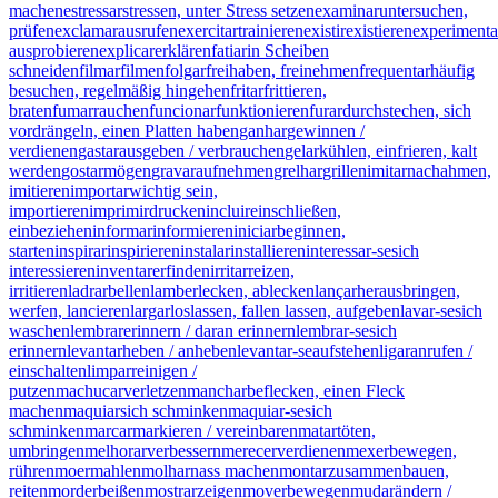
machen
estressar
stressen, unter Stress setzen
examinar
untersuchen,
prüfen
exclamar
ausrufen
exercitar
trainieren
existir
existieren
experimenta
ausprobieren
explicar
erklären
fatiar
in Scheiben
schneiden
filmar
filmen
folgar
freihaben, freinehmen
frequentar
häufig
besuchen, regelmäßig hingehen
fritar
frittieren,
braten
fumar
rauchen
funcionar
funktionieren
furar
durchstechen, sich
vordrängeln, einen Platten haben
ganhar
gewinnen /
verdienen
gastar
ausgeben / verbrauchen
gelar
kühlen, einfrieren, kalt
werden
gostar
mögen
gravar
aufnehmen
grelhar
grillen
imitar
nachahmen,
imitieren
importar
wichtig sein,
importieren
imprimir
drucken
incluir
einschließen,
einbeziehen
informar
informieren
iniciar
beginnen,
starten
inspirar
inspirieren
instalar
installieren
interessar-se
sich
interessieren
inventar
erfinden
irritar
reizen,
irritieren
ladrar
bellen
lamber
lecken, ablecken
lançar
herausbringen,
werfen, lancieren
largar
loslassen, fallen lassen, aufgeben
lavar-se
sich
waschen
lembrar
erinnern / daran erinnern
lembrar-se
sich
erinnern
levantar
heben / anheben
levantar-se
aufstehen
ligar
anrufen /
einschalten
limpar
reinigen /
putzen
machucar
verletzen
manchar
beflecken, einen Fleck
machen
maquiar
sich schminken
maquiar-se
sich
schminken
marcar
markieren / vereinbaren
matar
töten,
umbringen
melhorar
verbessern
merecer
verdienen
mexer
bewegen,
rühren
moer
mahlen
molhar
nass machen
montar
zusammenbauen,
reiten
morder
beißen
mostrar
zeigen
mover
bewegen
mudar
ändern /