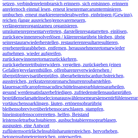
setzen, verbinden
relembrar
sich erinnern, sich entsinnen, erinnern
an
reler
noch einmal lesen, erneut lesen
remarcar
umterminieren,
umbuchen, erneut markieren
render
abwerfen, einbringen (Gewinn),
reichen (lange ausreichen)
renovar
erneuern,
verlängern
reorganizar
neu organisieren,
umräumen
representar
vertreten, darstellen
resgatar
retten, einlösen,
zurückgewinnen
resolver
lösen / klären
restar
übrig bleiben, übrig
sein
restaurar
wiederherstellen, restaurieren
resultar
resultieren,
ergeben
retirar
abheben, entfernen, herausnehmen
retomar
wieder
aufnehmen, wieder aufgreifen,
zurückgewinnen
retornar
zurückkehren,
zurückgehen
retribuir
erwidern, vergelten, zurückgeben (einen
Gefallen)
revelar
enthüllen, offenbaren
rever
wiedersehen /
überprüfen
revisar
überprüfen, überarbeiten
riscar
durchstreichen,
ausstreichen, zerkratzen
ronronar
schnurren
roubar
stehlen,
klauen
sacrificar
opfern
sacudir
schütteln
sangrar
bluten
sarar
heilen,
gesund werden
satisfazer
befriedigen, zufriedenstellen
saudar
grüßen,
begrüßen
selar
satteln
selecionar
auswählen
semear
säen
sentir
fühlen
serrar
vortäuschen
soar
klingen, läuten, ertönen
sobrar
übrig
bleiben
sobreviver
überleben
socar
schlagen, stampfen,
hineinstopfen
socorrer
retten, helfen, Beistand
leisten
soletrar
buchstabieren, ausbuchstabieren
soprar
blasen,
auspusten, eine Antwort
zuflüstern
sorrir
lächeln
sublinhar
unterstreichen, hervorheben,
betonen
submeter
einreichen, unterwerfen,