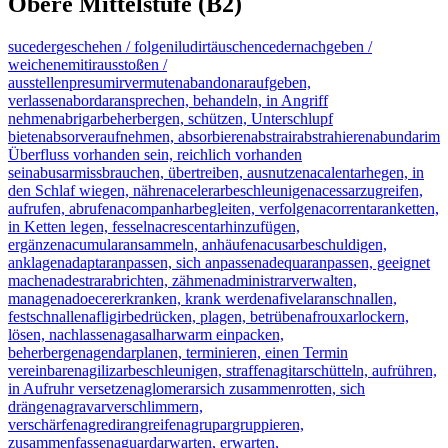
Obere Mittelstufe (B2)
suceder
geschehen / folgen
iludir
täuschen
ceder
nachgeben /
weichen
emitir
ausstoßen /
ausstellen
presumir
vermuten
abandonar
aufgeben,
verlassen
abordar
ansprechen, behandeln, in Angriff
nehmen
abrigar
beherbergen, schützen, Unterschlupf
bieten
absorver
aufnehmen, absorbieren
abstrair
abstrahieren
abundar
im
Überfluss vorhanden sein, reichlich vorhanden
sein
abusar
missbrauchen, übertreiben, ausnutzen
acalentar
hegen, in
den Schlaf wiegen, nähren
acelerar
beschleunigen
acessar
zugreifen,
aufrufen, abrufen
acompanhar
begleiten, verfolgen
acorrentar
anketten,
in Ketten legen, fesseln
acrescentar
hinzufügen,
ergänzen
acumular
ansammeln, anhäufen
acusar
beschuldigen,
anklagen
adaptar
anpassen, sich anpassen
adequar
anpassen, geeignet
machen
adestrar
abrichten, zähmen
administrar
verwalten,
managen
adoecer
erkranken, krank werden
afivelar
anschnallen,
festschnallen
afligir
bedrücken, plagen, betrüben
afrouxar
lockern,
lösen, nachlassen
agasalhar
warm einpacken,
beherbergen
agendar
planen, terminieren, einen Termin
vereinbaren
agilizar
beschleunigen, straffen
agitar
schütteln, aufrühren,
in Aufruhr versetzen
aglomerar
sich zusammenrotten, sich
drängen
agravar
verschlimmern,
verschärfen
agredir
angreifen
agrupar
gruppieren,
zusammenfassen
aguardar
warten, erwarten,