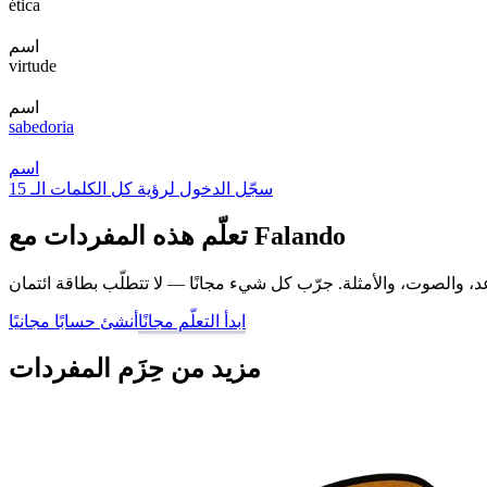
ética
اسم
virtude
اسم
sabedoria
اسم
سجّل الدخول لرؤية كل الكلمات الـ 15
تعلّم هذه المفردات مع Falando
ابدأ التعلّم مجانًا
أنشئ حسابًا مجانيًا
مزيد من حِزَم المفردات