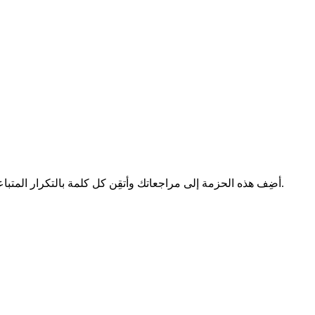
أضِف هذه الحزمة إلى مراجعاتك وأتقِن كل كلمة بالتكرار المتباعد، والصوت، والأمثلة. جرّب كل شيء مجانًا — لا تتطلّب بطاقة ائتمان.