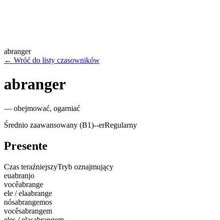
abranger
←
Wróć do listy czasowników
abranger
—
obejmować, ogarniać
Średnio zaawansowany (B1)
-
-er
Regularny
Presente
Czas teraźniejszy
Tryb oznajmujący
eu
abranjo
você
abrange
ele / ela
abrange
nós
abrangemos
vocês
abrangem
eles / elas
abrangem