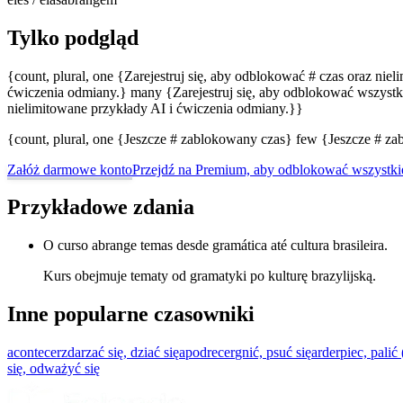
Tylko podgląd
{count, plural, one {Zarejestruj się, aby odblokować # czas oraz nie
ćwiczenia odmiany.} many {Zarejestruj się, aby odblokować wszystki
nielimitowane przykłady AI i ćwiczenia odmiany.}}
{count, plural, one {Jeszcze # zablokowany czas} few {Jeszcze # 
Załóż darmowe konto
Przejdź na Premium, aby odblokować wszystki
Przykładowe zdania
O curso abrange temas desde gramática até cultura brasileira.
Kurs obejmuje tematy od gramatyki po kulturę brazylijską.
Inne popularne czasowniki
acontecer
zdarzać się, dziać się
apodrecer
gnić, psuć się
arder
piec, palić 
się, odważyć się