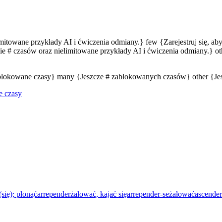
limitowane przykłady AI i ćwiczenia odmiany.} few {Zarejestruj się, a
e # czasów oraz nielimitowane przykłady AI i ćwiczenia odmiany.} oth
zablokowane czasy} many {Jeszcze # zablokowanych czasów} other {J
e czasy
(się); płonąć
arrepender
żałować, kajać się
arrepender-se
żałować
ascender