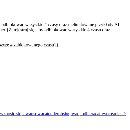
by odblokować wszystkie # czasy oraz nielimitowane przykłady AI i
er {Zarejestruj się, aby odblokować wszystkie # czasu oraz
eszcze # zablokowanego czasu}}
wznosić się, awansować
atender
obsługiwać, odbierać
atrever
ośmielać