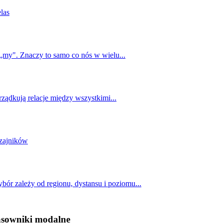
elas
„my". Znaczy to samo co nós w wielu...
rządkują relacje między wszystkimi...
dzajników
bór zależy od regionu, dystansu i poziomu...
zasowniki modalne