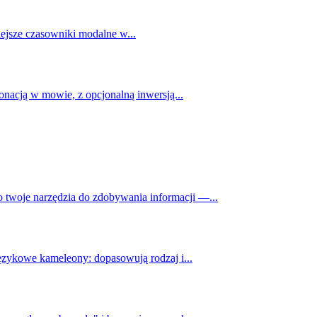
niejsze czasowniki modalne w...
onacją w mowie, z opcjonalną inwersją...
o twoje narzędzia do zdobywania informacji —...
językowe kameleony: dopasowują rodzaj i...