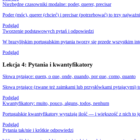
Niezbędne czasowniki modalne: poder, querer, precisar
Poder (móc), querer (chcieć) i precisar (potrzebować) to trzy najważ
Podgląd
Tworzenie podstawowych pytań i odpowiedzi
W brazylijskim portugalskim pytania tworzy się przede wszystkim int
Podgląd
Lekcja 4: Pytania i kwantyfikatory
Słowa pytające: quem, o que, onde, quando, por que, como, quanto
Słowa pytające (zwane też zaimkami lub przysłówkami pytającymi) t
Podgląd
Kwantyfikatory: muito, pouco, alguns, todos, nenhum
Portugalskie kwantyfikatory wyrażają ilość — i większość z nich to 
Podgląd
Pytania tak/nie i krótkie odpowiedzi