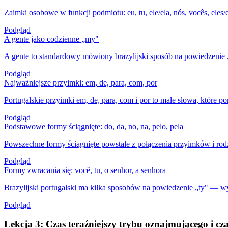
Zaimki osobowe w funkcji podmiotu: eu, tu, ele/ela, nós, vocês, eles/
Podgląd
A gente jako codzienne „my"
A gente to standardowy mówiony brazylijski sposób na powiedzenie 
Podgląd
Najważniejsze przyimki: em, de, para, com, por
Portugalskie przyimki em, de, para, com i por to małe słowa, które po
Podgląd
Podstawowe formy ściągnięte: do, da, no, na, pelo, pela
Powszechne formy ściągnięte powstałe z połączenia przyimków i ro
Podgląd
Formy zwracania się: você, tu, o senhor, a senhora
Brazylijski portugalski ma kilka sposobów na powiedzenie „ty" — wy
Podgląd
Lekcja 3: Czas teraźniejszy trybu oznajmującego i c