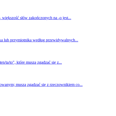
 większość słów zakończonych na -o jest...
ka lub przymiotnika według przewidywalnych...
/ta/to", które muszą zgadzać się z...
owanym; muszą zgadzać się z rzeczownikiem co...