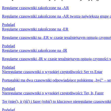
Regularne czasowniki zakończone na -AR
Regularne czasowniki zakończone na -AR tworzą największą grupę c
Podgląd
Regularne czasowniki zakończone na -ER
Regularne czasowniki na -ER w czasie teraźniejszym opisują czynno
Podgląd
Regularne czasowniki zakończone na -IR
Regularne czasowniki -IR w czasie teraźniejszym opisują czynności 
Podgląd
Nieregularne czasowniki o wysokiej częstotliwości: Ser vs Estar
Portugalski ma dwa czasowniki odpowiadające polskiemu „być" – ser i
Podgląd
Nieregularne czasowniki o wysokiej częstotliwości: Ter, Ir, Fazer
Ter (mieć), ir (iść) i fazer (robić) to kluczowe nieregularne czasownik
Podgląd