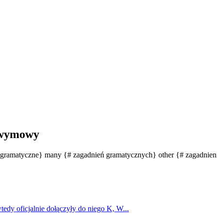
 wymowy
ia gramatyczne} many {# zagadnień gramatycznych} other {# zagadnie
tedy oficjalnie dołączyły do niego K, W...