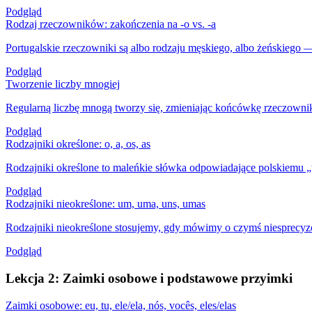
Podgląd
Rodzaj rzeczowników: zakończenia na -o vs. -a
Portugalskie rzeczowniki są albo rodzaju męskiego, albo żeńskiego —
Podgląd
Tworzenie liczby mnogiej
Regularną liczbę mnogą tworzy się, zmieniając końcówkę rzeczowni
Podgląd
Rodzajniki określone: o, a, os, as
Rodzajniki określone to maleńkie słówka odpowiadające polskiemu „ten
Podgląd
Rodzajniki nieokreślone: um, uma, uns, umas
Rodzajniki nieokreślone stosujemy, gdy mówimy o czymś niesprecyz
Podgląd
Lekcja 2: Zaimki osobowe i podstawowe przyimki
Zaimki osobowe: eu, tu, ele/ela, nós, vocês, eles/elas