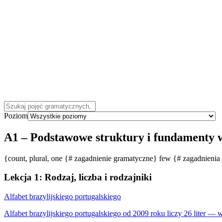
Poziom
A1
–
Podstawowe struktury i fundamenty
{count, plural, one {# zagadnienie gramatyczne} few {# zagadnien
Lekcja 1: Rodzaj, liczba i rodzajniki
Alfabet brazylijskiego portugalskiego
Alfabet brazylijskiego portugalskiego od 2009 roku liczy 26 liter — w