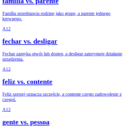
família vs. parente
Família przedstawia rodzinę jako grupę, a parente jednego
krewnego.
A1
2
fechar vs. desligar
Fechar zamyka otwór lub dostęp, a desligar zatrzymuje działanie
urządzenia.
A1
2
feliz vs. contente
Feliz szerzej oznacza szczęście, a contente często zadowolenie z
czegoś.
A1
2
gente vs. pessoa