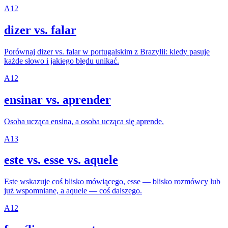
A1
2
dizer vs. falar
Porównaj dizer vs. falar w portugalskim z Brazylii: kiedy pasuje
każde słowo i jakiego błędu unikać.
A1
2
ensinar vs. aprender
Osoba ucząca ensina, a osoba ucząca się aprende.
A1
3
este vs. esse vs. aquele
Este wskazuje coś blisko mówiącego, esse — blisko rozmówcy lub
już wspomniane, a aquele — coś dalszego.
A1
2