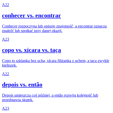
A2
2
conhecer vs. encontrar
Conhecer rozpoczyna lub opisuje znajomość, a encontrar oznacza
znaleźć lub spotkać przy danej okazji.
A2
3
copo vs. xícara vs. taça
Copo to szklanka bez ucha, xícara filiżanka z uchem, a taça zwykle
kieliszek.
A2
2
depois vs. então
Depois umieszcza coś później, a então rozwija kolejność lub
przedstawia skutek.
A2
3