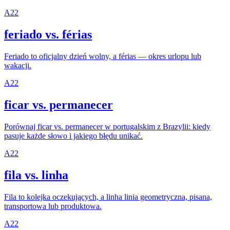
A2
2
feriado vs. férias
Feriado to oficjalny dzień wolny, a férias — okres urlopu lub
wakacji.
A2
2
ficar vs. permanecer
Porównaj ficar vs. permanecer w portugalskim z Brazylii: kiedy
pasuje każde słowo i jakiego błędu unikać.
A2
2
fila vs. linha
Fila to kolejka oczekujących, a linha linia geometryczna, pisana,
transportowa lub produktowa.
A2
2