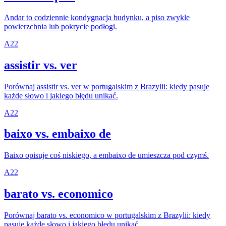
Andar to codziennie kondygnacja budynku, a piso zwykle
powierzchnia lub pokrycie podłogi.
A2
2
assistir vs. ver
Porównaj assistir vs. ver w portugalskim z Brazylii: kiedy pasuje
każde słowo i jakiego błędu unikać.
A2
2
baixo vs. embaixo de
Baixo opisuje coś niskiego, a embaixo de umieszcza pod czymś.
A2
2
barato vs. economico
Porównaj barato vs. economico w portugalskim z Brazylii: kiedy
pasuje każde słowo i jakiego błędu unikać.