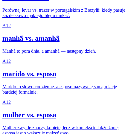
Porównaj levar vs. trazer w portugalskim z Brazylii: kiedy pasuje
każde słowo i jakiego błędu unikać.
A1
2
manhã vs. amanhã
Manhã to pora dnia, a amanhã — następny dzień.
A1
2
marido vs. esposo
Marido to słowo codzienne, a esposo nazywa tę samą relację
bardziej formalnie.
A1
2
mulher vs. esposa
Mulher zwykle znaczy kobietę, lecz w kontekście także żonę;
esposa jasno wskazuje małżeństwo.