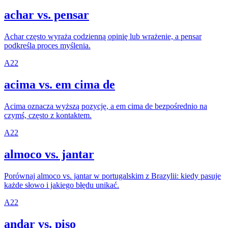
achar vs. pensar
Achar często wyraża codzienną opinię lub wrażenie, a pensar
podkreśla proces myślenia.
A2
2
acima vs. em cima de
Acima oznacza wyższą pozycję, a em cima de bezpośrednio na
czymś, często z kontaktem.
A2
2
almoco vs. jantar
Porównaj almoco vs. jantar w portugalskim z Brazylii: kiedy pasuje
każde słowo i jakiego błędu unikać.
A2
2
andar vs. piso