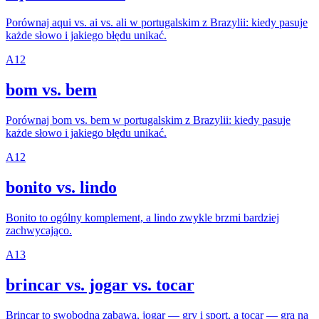
Porównaj aqui vs. ai vs. ali w portugalskim z Brazylii: kiedy pasuje
każde słowo i jakiego błędu unikać.
A1
2
bom vs. bem
Porównaj bom vs. bem w portugalskim z Brazylii: kiedy pasuje
każde słowo i jakiego błędu unikać.
A1
2
bonito vs. lindo
Bonito to ogólny komplement, a lindo zwykle brzmi bardziej
zachwycająco.
A1
3
brincar vs. jogar vs. tocar
Brincar to swobodna zabawa, jogar — gry i sport, a tocar — gra na