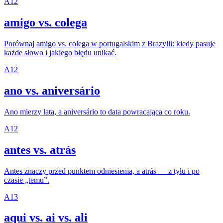
A1
2
amigo vs. colega
Porównaj amigo vs. colega w portugalskim z Brazylii: kiedy pasuje
każde słowo i jakiego błędu unikać.
A1
2
ano vs. aniversário
Ano mierzy lata, a aniversário to data powracająca co roku.
A1
2
antes vs. atrás
Antes znaczy przed punktem odniesienia, a atrás — z tyłu i po
czasie „temu”.
A1
3
aqui vs. ai vs. ali