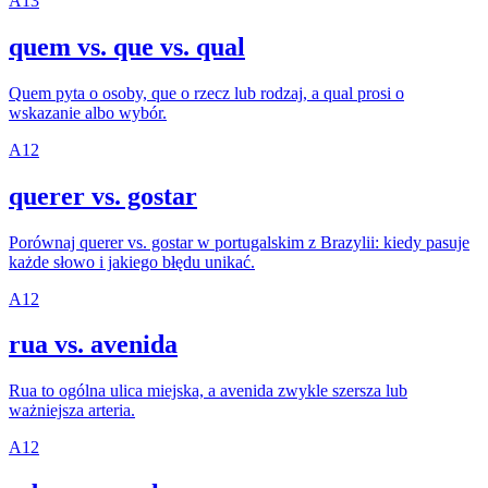
A1
3
quem vs. que vs. qual
Quem pyta o osoby, que o rzecz lub rodzaj, a qual prosi o
wskazanie albo wybór.
A1
2
querer vs. gostar
Porównaj querer vs. gostar w portugalskim z Brazylii: kiedy pasuje
każde słowo i jakiego błędu unikać.
A1
2
rua vs. avenida
Rua to ogólna ulica miejska, a avenida zwykle szersza lub
ważniejsza arteria.
A1
2