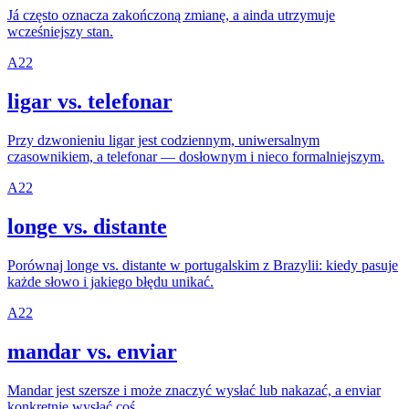
Já często oznacza zakończoną zmianę, a ainda utrzymuje
wcześniejszy stan.
A2
2
ligar vs. telefonar
Przy dzwonieniu ligar jest codziennym, uniwersalnym
czasownikiem, a telefonar — dosłownym i nieco formalniejszym.
A2
2
longe vs. distante
Porównaj longe vs. distante w portugalskim z Brazylii: kiedy pasuje
każde słowo i jakiego błędu unikać.
A2
2
mandar vs. enviar
Mandar jest szersze i może znaczyć wysłać lub nakazać, a enviar
konkretnie wysłać coś.