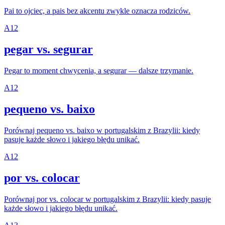
Pai to ojciec, a pais bez akcentu zwykle oznacza rodziców.
A1
2
pegar vs. segurar
Pegar to moment chwycenia, a segurar — dalsze trzymanie.
A1
2
pequeno vs. baixo
Porównaj pequeno vs. baixo w portugalskim z Brazylii: kiedy
pasuje każde słowo i jakiego błędu unikać.
A1
2
por vs. colocar
Porównaj por vs. colocar w portugalskim z Brazylii: kiedy pasuje
każde słowo i jakiego błędu unikać.