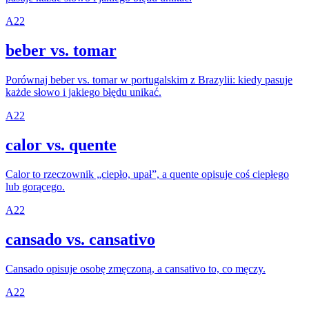
A2
2
beber vs. tomar
Porównaj beber vs. tomar w portugalskim z Brazylii: kiedy pasuje
każde słowo i jakiego błędu unikać.
A2
2
calor vs. quente
Calor to rzeczownik „ciepło, upał”, a quente opisuje coś ciepłego
lub gorącego.
A2
2
cansado vs. cansativo
Cansado opisuje osobę zmęczoną, a cansativo to, co męczy.
A2
2