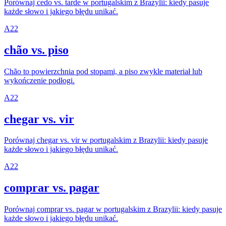
Porównaj cedo vs. tarde w portugalskim z Brazylii: kiedy pasuje
każde słowo i jakiego błędu unikać.
A2
2
chão vs. piso
Chão to powierzchnia pod stopami, a piso zwykle materiał lub
wykończenie podłogi.
A2
2
chegar vs. vir
Porównaj chegar vs. vir w portugalskim z Brazylii: kiedy pasuje
każde słowo i jakiego błędu unikać.
A2
2
comprar vs. pagar
Porównaj comprar vs. pagar w portugalskim z Brazylii: kiedy pasuje
każde słowo i jakiego błędu unikać.