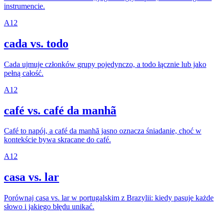
instrumencie.
A1
2
cada vs. todo
Cada ujmuje członków grupy pojedynczo, a todo łącznie lub jako
pełną całość.
A1
2
café vs. café da manhã
Café to napój, a café da manhã jasno oznacza śniadanie, choć w
kontekście bywa skracane do café.
A1
2
casa vs. lar
Porównaj casa vs. lar w portugalskim z Brazylii: kiedy pasuje każde
słowo i jakiego błędu unikać.