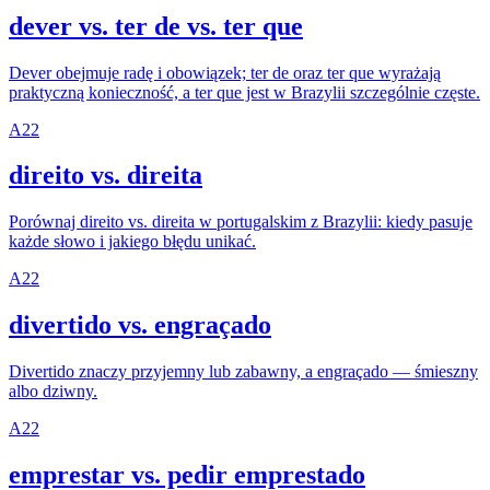
dever vs. ter de vs. ter que
Dever obejmuje radę i obowiązek; ter de oraz ter que wyrażają
praktyczną konieczność, a ter que jest w Brazylii szczególnie częste.
A2
2
direito vs. direita
Porównaj direito vs. direita w portugalskim z Brazylii: kiedy pasuje
każde słowo i jakiego błędu unikać.
A2
2
divertido vs. engraçado
Divertido znaczy przyjemny lub zabawny, a engraçado — śmieszny
albo dziwny.
A2
2
emprestar vs. pedir emprestado