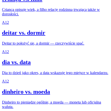
Criança opisuje wiek, a filho relację rodzinną trwającą także w
dorosłości.
A1
2
deitar vs. dormir
Deitar to położyć się, a dormir — rzeczywiście spać.
A1
2
dia vs. data
Dia to dzień jako okres, a data wskazuje jego miejsce w kalendarzu.
A1
2
dinheiro vs. moeda
Dinheiro to pieniądze ogólnie, a moeda — moneta lub oficjalna
waluta.