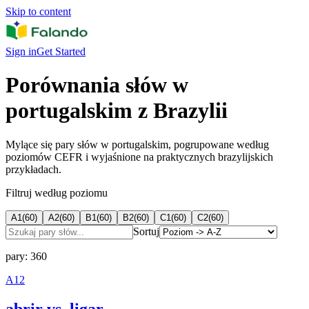
Skip to content
Sign in
Get Started
Porównania słów w
portugalskim z Brazylii
Mylące się pary słów w portugalskim, pogrupowane według
poziomów CEFR i wyjaśnione na praktycznych brazylijskich
przykładach.
Filtruj według poziomu
A1
(
60
)
A2
(
60
)
B1
(
60
)
B2
(
60
)
C1
(
60
)
C2
(
60
)
Sortuj
pary: 360
A1
2
abrir vs. ligar