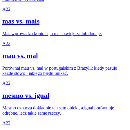
A2
2
mas vs. mais
Mas wprowadza kontrast, a mais zwiększa lub dodaje.
A2
2
mau vs. mal
Porównaj mau vs. mal w portugalskim z Brazylii: kiedy pasuje
każde słowo i jakiego błędu unikać.
A2
2
mesmo vs. igual
Mesmo oznacza dokładnie ten sam obiekt, a igual porównuje
odrębne, lecz takie same rzeczy.
A2
2