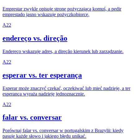
Emprestar zwykle opisuje stronę pożyczającą komuś, a pedir
emprestado jasno wskazuje pożyczkobiorcę.
A2
2
endereço vs. direção
Endereço wskazuje adres, a direção kierunek lub zarządzanie.
A2
2
esperar vs. ter esperança
Esperar może znaczyć czekać, oczekiwać lub mieć nadzieję, a ter
esperança wyraża nadzieję jednoznacznie.
A2
2
falar vs. conversar
Porównaj falar vs. conversar w portugalskim z Brazylii: kiedy
pasuje każde słowo i jakiego błędu unikać.