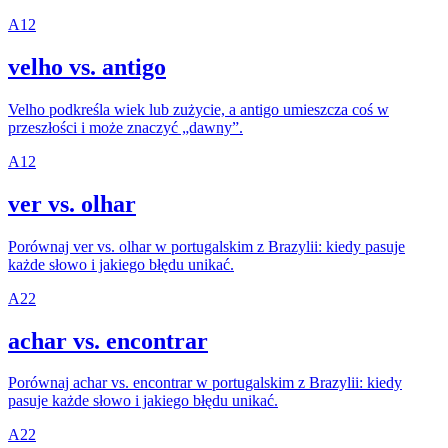
A1
2
velho vs. antigo
Velho podkreśla wiek lub zużycie, a antigo umieszcza coś w
przeszłości i może znaczyć „dawny”.
A1
2
ver vs. olhar
Porównaj ver vs. olhar w portugalskim z Brazylii: kiedy pasuje
każde słowo i jakiego błędu unikać.
A2
2
achar vs. encontrar
Porównaj achar vs. encontrar w portugalskim z Brazylii: kiedy
pasuje każde słowo i jakiego błędu unikać.
A2
2