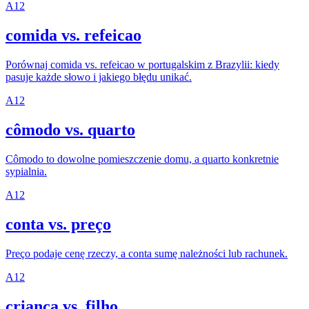
A1
2
comida vs. refeicao
Porównaj comida vs. refeicao w portugalskim z Brazylii: kiedy
pasuje każde słowo i jakiego błędu unikać.
A1
2
cômodo vs. quarto
Cômodo to dowolne pomieszczenie domu, a quarto konkretnie
sypialnia.
A1
2
conta vs. preço
Preço podaje cenę rzeczy, a conta sumę należności lub rachunek.
A1
2
criança vs. filho