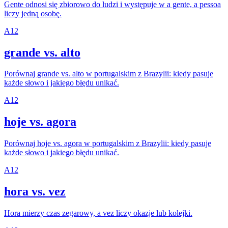
Gente odnosi się zbiorowo do ludzi i występuje w a gente, a pessoa
liczy jedną osobę.
A1
2
grande vs. alto
Porównaj grande vs. alto w portugalskim z Brazylii: kiedy pasuje
każde słowo i jakiego błędu unikać.
A1
2
hoje vs. agora
Porównaj hoje vs. agora w portugalskim z Brazylii: kiedy pasuje
każde słowo i jakiego błędu unikać.
A1
2
hora vs. vez
Hora mierzy czas zegarowy, a vez liczy okazje lub kolejki.