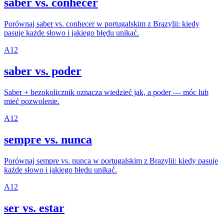
saber vs. conhecer
Porównaj saber vs. conhecer w portugalskim z Brazylii: kiedy
pasuje każde słowo i jakiego błędu unikać.
A1
2
saber vs. poder
Saber + bezokolicznik oznacza wiedzieć jak, a poder — móc lub
mieć pozwolenie.
A1
2
sempre vs. nunca
Porównaj sempre vs. nunca w portugalskim z Brazylii: kiedy pasuje
każde słowo i jakiego błędu unikać.
A1
2
ser vs. estar