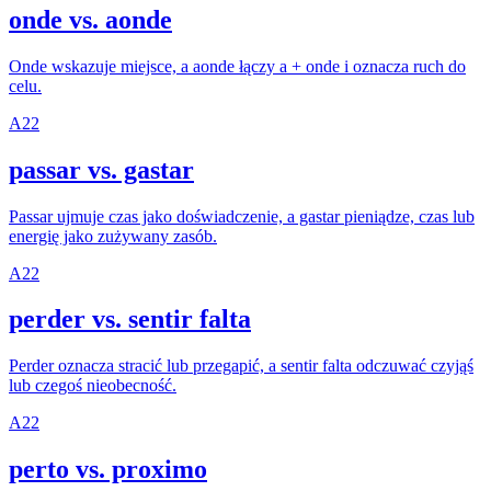
onde vs. aonde
Onde wskazuje miejsce, a aonde łączy a + onde i oznacza ruch do
celu.
A2
2
passar vs. gastar
Passar ujmuje czas jako doświadczenie, a gastar pieniądze, czas lub
energię jako zużywany zasób.
A2
2
perder vs. sentir falta
Perder oznacza stracić lub przegapić, a sentir falta odczuwać czyjąś
lub czegoś nieobecność.
A2
2
perto vs. proximo