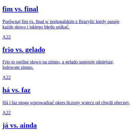
fim vs. final
Porównaj fim vs. final w portugalskim z Brazylii: kiedy pasuje
każde słowo i jakiego błędu unikać.
A2
2
frio vs. gelado
Frio to ogólne słowo na zimno, a gelado sugeruje silniejsze,
lodowate zimno.
A2
2
há vs. faz
Há i faz mogą wprowadzać okres liczony wstecz od chwili obecnej.
A2
2
já vs. ainda