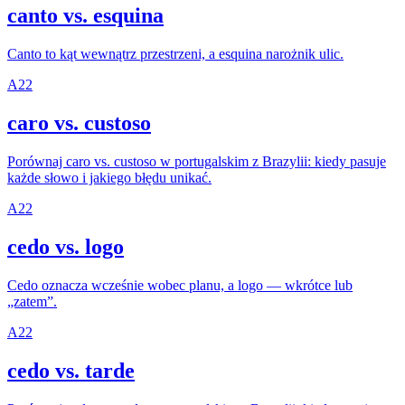
canto vs. esquina
Canto to kąt wewnątrz przestrzeni, a esquina narożnik ulic.
A2
2
caro vs. custoso
Porównaj caro vs. custoso w portugalskim z Brazylii: kiedy pasuje
każde słowo i jakiego błędu unikać.
A2
2
cedo vs. logo
Cedo oznacza wcześnie wobec planu, a logo — wkrótce lub
„zatem”.
A2
2
cedo vs. tarde