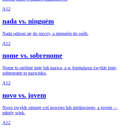
A1
2
nada vs. ninguém
Nada odnosi się do rzeczy, a ninguém do osób.
A1
2
nome vs. sobrenome
Nome to ogólnie imię lub nazwa, a w formularzu zwykle imię;
sobrenome to nazwisko.
A1
2
novo vs. jovem
Novo zwykle opisuje coś nowego lub niedawnego, a jovem —
młody wiek.
A1
2