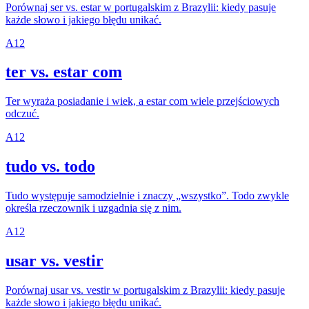
Porównaj ser vs. estar w portugalskim z Brazylii: kiedy pasuje
każde słowo i jakiego błędu unikać.
A1
2
ter vs. estar com
Ter wyraża posiadanie i wiek, a estar com wiele przejściowych
odczuć.
A1
2
tudo vs. todo
Tudo występuje samodzielnie i znaczy „wszystko”. Todo zwykle
określa rzeczownik i uzgadnia się z nim.
A1
2
usar vs. vestir
Porównaj usar vs. vestir w portugalskim z Brazylii: kiedy pasuje
każde słowo i jakiego błędu unikać.