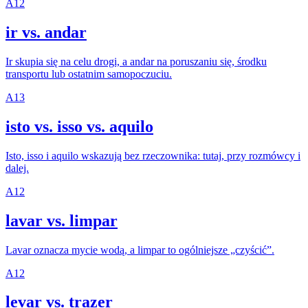
A1
2
ir vs. andar
Ir skupia się na celu drogi, a andar na poruszaniu się, środku
transportu lub ostatnim samopoczuciu.
A1
3
isto vs. isso vs. aquilo
Isto, isso i aquilo wskazują bez rzeczownika: tutaj, przy rozmówcy i
dalej.
A1
2
lavar vs. limpar
Lavar oznacza mycie wodą, a limpar to ogólniejsze „czyścić”.
A1
2
levar vs. trazer