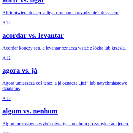
Abrir otwiera dostęp, a ligar uruchamia urządzenie lub system.
A1
2
acordar vs. levantar
Acordar kończy sen, a levantar oznacza wstać z łóżka lub krzesła.
A1
2
agora vs. já
Agora umieszcza coś teraz, a já oznacza „już” lub natychmiastowe
działanie.
A1
2
algum vs. nenhum
Algum pozostawia wybór otwarty, a nenhum go zamyka: ani jeden.