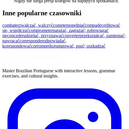
Nigdy nie ulega presji kolegów na napiętych spotkaniach.
Inne popularne czasowniki
combater
zwalczać, walczyć
cometer
popełniać
compadecer
litować
się, współczuć
comprometer
narażać, zagrażać; zobowiązać
się
conceder
udzielać, przyznawać
converter
przekształcać, zamieniać;
nawracać
corresponder
odpowiadać,
korespondować
corromper
korumpować, psuć; uszkadzać
Master Brazilian Portuguese with interactive lessons, grammar
exercises, and cultural insights.