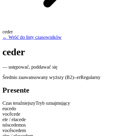
ceder
←
Wróć do listy czasowników
ceder
—
ustępować, poddawać się
Średnio zaawansowany wyższy (B2)
-
-er
Regularny
Presente
Czas teraźniejszy
Tryb oznajmujący
eu
cedo
você
cede
ele / ela
cede
nós
cedemos
vocês
cedem
eles / elas
cedem