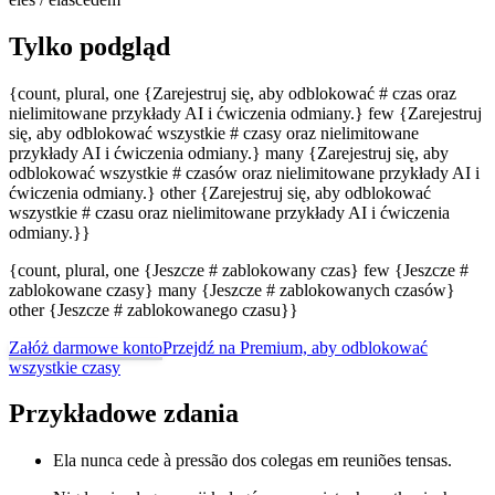
Tylko podgląd
{count, plural, one {Zarejestruj się, aby odblokować # czas oraz
nielimitowane przykłady AI i ćwiczenia odmiany.} few {Zarejestruj
się, aby odblokować wszystkie # czasy oraz nielimitowane
przykłady AI i ćwiczenia odmiany.} many {Zarejestruj się, aby
odblokować wszystkie # czasów oraz nielimitowane przykłady AI i
ćwiczenia odmiany.} other {Zarejestruj się, aby odblokować
wszystkie # czasu oraz nielimitowane przykłady AI i ćwiczenia
odmiany.}}
{count, plural, one {Jeszcze # zablokowany czas} few {Jeszcze #
zablokowane czasy} many {Jeszcze # zablokowanych czasów}
other {Jeszcze # zablokowanego czasu}}
Załóż darmowe konto
Przejdź na Premium, aby odblokować
wszystkie czasy
Przykładowe zdania
Ela nunca cede à pressão dos colegas em reuniões tensas.