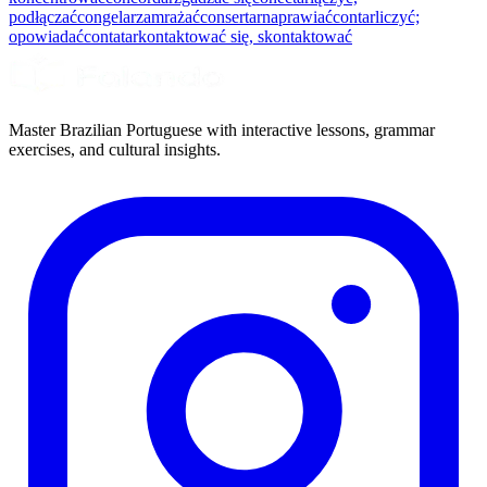
podłączać
congelar
zamrażać
consertar
naprawiać
contar
liczyć;
opowiadać
contatar
kontaktować się, skontaktować
Master Brazilian Portuguese with interactive lessons, grammar
exercises, and cultural insights.