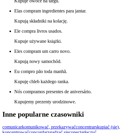
Kupuje owoce na targu.
Elas compram ingredientes para jantar.
Kupują składniki na kolację.
Ele compra livros usados.
Kupuje używane książki.
Eles compram um carro novo.
Kupują nowy samochód.
Eu compro pão toda manhã.
Kupuję chleb każdego ranka.
Nós compramos presentes de aniversário.
Kupujemy prezenty urodzinowe.
Inne popularne czasowniki
comunicar
komunikować, przekazywać
concentrar
skupiać (się),
koncentrować
concordar
zgadzać się
conectar
łączyć,