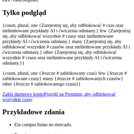
Tylko podgląd
{count, plural, one {Zarejestruj się, aby odblokować # czas oraz
nielimitowane przykłady AI i ćwiczenia odmiany.} few {Zarejestruj
się, aby odblokować wszystkie # czasy oraz nielimitowane
przykłady AI i ćwiczenia odmiany.} many {Zarejestruj się, aby
odblokować wszystkie # czasów oraz nielimitowane przykłady AI i
ćwiczenia odmiany.} other {Zarejestruj się, aby odblokować
wszystkie # czasu oraz nielimitowane przykłady AI i ćwiczenia
odmiany.}}
{count, plural, one {Jeszcze # zablokowany czas} few {Jeszcze #
zablokowane czasy} many {Jeszcze # zablokowanych czasów}
other {Jeszcze # zablokowanego czasu}}
Załóż darmowe konto
Przejdź na Premium, aby odblokować
wszystkie czasy
Przykładowe zdania
Ela compra frutas no mercado.