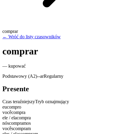
comprar
←
Wróć do listy czasowników
comprar
—
kupować
Podstawowy (A2)
-
-ar
Regularny
Presente
Czas teraźniejszy
Tryb oznajmujący
eu
compro
você
compra
ele / ela
compra
nós
compramos
vocês
compram
eles / elas
compram