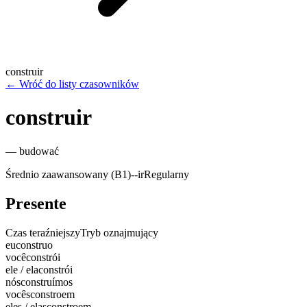
construir
←
Wróć do listy czasowników
construir
—
budować
Średnio zaawansowany (B1)
-
-ir
Regularny
Presente
Czas teraźniejszy
Tryb oznajmujący
eu
construo
você
constrói
ele / ela
constrói
nós
construímos
vocês
constroem
eles / elas
constroem