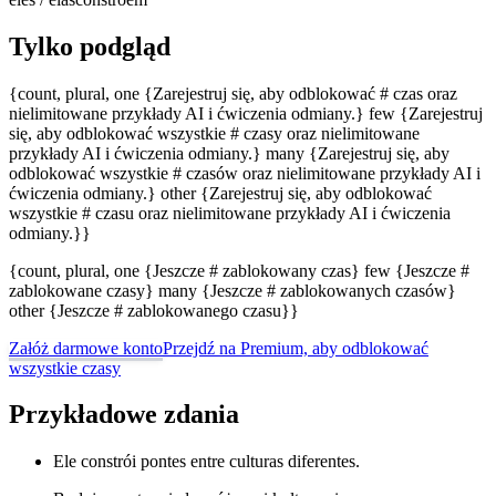
Tylko podgląd
{count, plural, one {Zarejestruj się, aby odblokować # czas oraz
nielimitowane przykłady AI i ćwiczenia odmiany.} few {Zarejestruj
się, aby odblokować wszystkie # czasy oraz nielimitowane
przykłady AI i ćwiczenia odmiany.} many {Zarejestruj się, aby
odblokować wszystkie # czasów oraz nielimitowane przykłady AI i
ćwiczenia odmiany.} other {Zarejestruj się, aby odblokować
wszystkie # czasu oraz nielimitowane przykłady AI i ćwiczenia
odmiany.}}
{count, plural, one {Jeszcze # zablokowany czas} few {Jeszcze #
zablokowane czasy} many {Jeszcze # zablokowanych czasów}
other {Jeszcze # zablokowanego czasu}}
Załóż darmowe konto
Przejdź na Premium, aby odblokować
wszystkie czasy
Przykładowe zdania
Ele constrói pontes entre culturas diferentes.