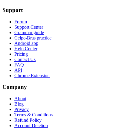
Support
Forum
Support Center
Grammar guide
Celpe-Bras practice
Android app
Help Center
Pricing
Contact Us
FAQ
API
Chrome Extension
Company
About
Blog
Privacy
Terms & Conditions
Refund Policy
Account Deletion