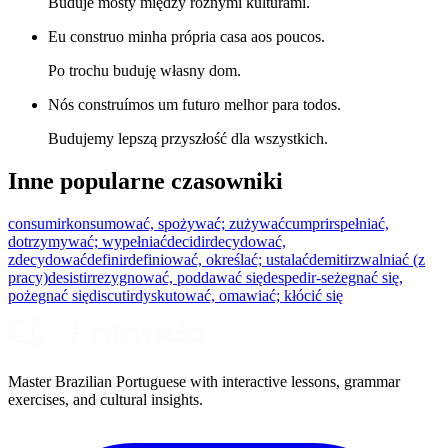
Buduje mosty między różnymi kulturami.
Eu construo minha própria casa aos poucos.
Po trochu buduję własny dom.
Nós construímos um futuro melhor para todos.
Budujemy lepszą przyszłość dla wszystkich.
Inne popularne czasowniki
consumir
konsumować, spożywać; zużywać
cumprir
spełniać,
dotrzymywać; wypełniać
decidir
decydować,
zdecydować
definir
definiować, określać; ustalać
demitir
zwalniać (z
pracy)
desistir
rezygnować, poddawać się
despedir-se
żegnać się,
pożegnać się
discutir
dyskutować, omawiać; kłócić się
Master Brazilian Portuguese with interactive lessons, grammar
exercises, and cultural insights.