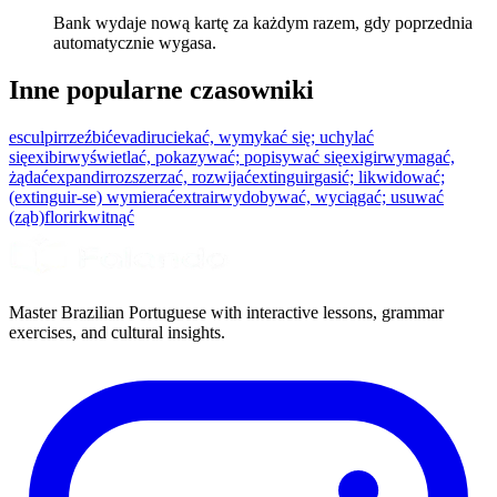
Bank wydaje nową kartę za każdym razem, gdy poprzednia
automatycznie wygasa.
Inne popularne czasowniki
esculpir
rzeźbić
evadir
uciekać, wymykać się; uchylać
się
exibir
wyświetlać, pokazywać; popisywać się
exigir
wymagać,
żądać
expandir
rozszerzać, rozwijać
extinguir
gasić; likwidować;
(extinguir-se) wymierać
extrair
wydobywać, wyciągać; usuwać
(ząb)
florir
kwitnąć
Master Brazilian Portuguese with interactive lessons, grammar
exercises, and cultural insights.