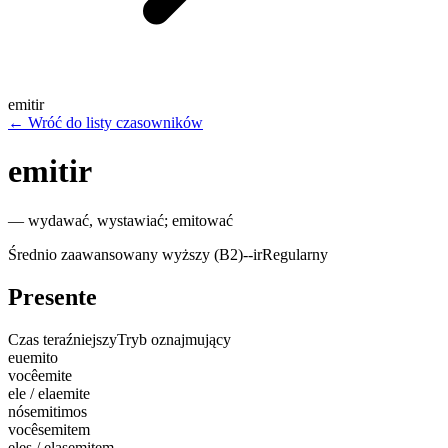
emitir
←
Wróć do listy czasowników
emitir
—
wydawać, wystawiać; emitować
Średnio zaawansowany wyższy (B2)
-
-ir
Regularny
Presente
Czas teraźniejszy
Tryb oznajmujący
eu
emito
você
emite
ele / ela
emite
nós
emitimos
vocês
emitem
eles / elas
emitem