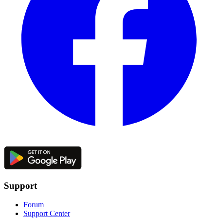
Support
Forum
Support Center