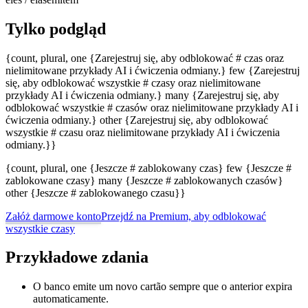
Tylko podgląd
{count, plural, one {Zarejestruj się, aby odblokować # czas oraz
nielimitowane przykłady AI i ćwiczenia odmiany.} few {Zarejestruj
się, aby odblokować wszystkie # czasy oraz nielimitowane
przykłady AI i ćwiczenia odmiany.} many {Zarejestruj się, aby
odblokować wszystkie # czasów oraz nielimitowane przykłady AI i
ćwiczenia odmiany.} other {Zarejestruj się, aby odblokować
wszystkie # czasu oraz nielimitowane przykłady AI i ćwiczenia
odmiany.}}
{count, plural, one {Jeszcze # zablokowany czas} few {Jeszcze #
zablokowane czasy} many {Jeszcze # zablokowanych czasów}
other {Jeszcze # zablokowanego czasu}}
Załóż darmowe konto
Przejdź na Premium, aby odblokować
wszystkie czasy
Przykładowe zdania
O banco emite um novo cartão sempre que o anterior expira
automaticamente.