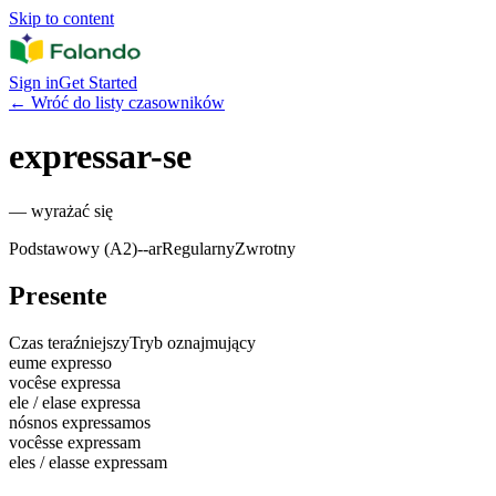
Skip to content
Sign in
Get Started
←
Wróć do listy czasowników
expressar-se
—
wyrażać się
Podstawowy (A2)
-
-ar
Regularny
Zwrotny
Presente
Czas teraźniejszy
Tryb oznajmujący
eu
me expresso
você
se expressa
ele / ela
se expressa
nós
nos expressamos
vocês
se expressam
eles / elas
se expressam