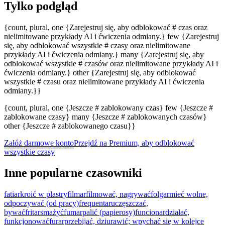
Tylko podgląd
{count, plural, one {Zarejestruj się, aby odblokować # czas oraz
nielimitowane przykłady AI i ćwiczenia odmiany.} few {Zarejestruj
się, aby odblokować wszystkie # czasy oraz nielimitowane
przykłady AI i ćwiczenia odmiany.} many {Zarejestruj się, aby
odblokować wszystkie # czasów oraz nielimitowane przykłady AI i
ćwiczenia odmiany.} other {Zarejestruj się, aby odblokować
wszystkie # czasu oraz nielimitowane przykłady AI i ćwiczenia
odmiany.}}
{count, plural, one {Jeszcze # zablokowany czas} few {Jeszcze #
zablokowane czasy} many {Jeszcze # zablokowanych czasów}
other {Jeszcze # zablokowanego czasu}}
Załóż darmowe konto
Przejdź na Premium, aby odblokować
wszystkie czasy
Inne popularne czasowniki
fatiar
kroić w plastry
filmar
filmować, nagrywać
folgar
mieć wolne,
odpoczywać (od pracy)
frequentar
uczęszczać,
bywać
fritar
smażyć
fumar
palić (papierosy)
funcionar
działać,
funkcjonować
furar
przebijać, dziurawić; wpychać się w kolejce