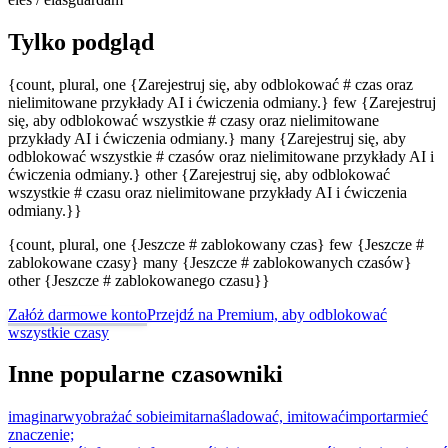
Tylko podgląd
{count, plural, one {Zarejestruj się, aby odblokować # czas oraz
nielimitowane przykłady AI i ćwiczenia odmiany.} few {Zarejestruj
się, aby odblokować wszystkie # czasy oraz nielimitowane
przykłady AI i ćwiczenia odmiany.} many {Zarejestruj się, aby
odblokować wszystkie # czasów oraz nielimitowane przykłady AI i
ćwiczenia odmiany.} other {Zarejestruj się, aby odblokować
wszystkie # czasu oraz nielimitowane przykłady AI i ćwiczenia
odmiany.}}
{count, plural, one {Jeszcze # zablokowany czas} few {Jeszcze #
zablokowane czasy} many {Jeszcze # zablokowanych czasów}
other {Jeszcze # zablokowanego czasu}}
Załóż darmowe konto
Przejdź na Premium, aby odblokować
wszystkie czasy
Inne popularne czasowniki
imaginar
wyobrażać sobie
imitar
naśladować, imitować
importar
mieć
znaczenie;