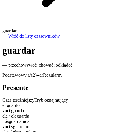
guardar
←
Wróć do listy czasowników
guardar
—
przechowywać, chować; odkładać
Podstawowy (A2)
-
-ar
Regularny
Presente
Czas teraźniejszy
Tryb oznajmujący
eu
guardo
você
guarda
ele / ela
guarda
nós
guardamos
vocês
guardam
eles / elas
guardam