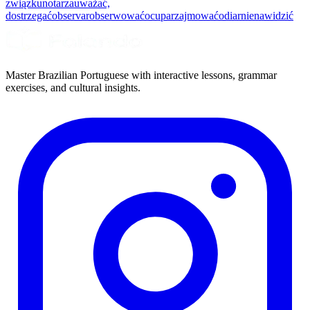
związku
notar
zauważać,
dostrzegać
observar
obserwować
ocupar
zajmować
odiar
nienawidzić
Master Brazilian Portuguese with interactive lessons, grammar
exercises, and cultural insights.