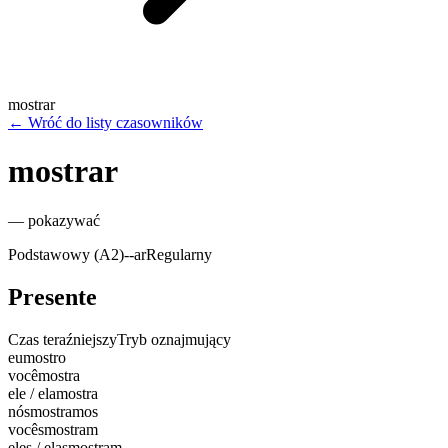
mostrar
←
Wróć do listy czasowników
mostrar
—
pokazywać
Podstawowy (A2)
-
-ar
Regularny
Presente
Czas teraźniejszy
Tryb oznajmujący
eu
mostro
você
mostra
ele / ela
mostra
nós
mostramos
vocês
mostram
eles / elas
mostram