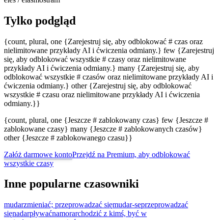
Tylko podgląd
{count, plural, one {Zarejestruj się, aby odblokować # czas oraz
nielimitowane przykłady AI i ćwiczenia odmiany.} few {Zarejestruj
się, aby odblokować wszystkie # czasy oraz nielimitowane
przykłady AI i ćwiczenia odmiany.} many {Zarejestruj się, aby
odblokować wszystkie # czasów oraz nielimitowane przykłady AI i
ćwiczenia odmiany.} other {Zarejestruj się, aby odblokować
wszystkie # czasu oraz nielimitowane przykłady AI i ćwiczenia
odmiany.}}
{count, plural, one {Jeszcze # zablokowany czas} few {Jeszcze #
zablokowane czasy} many {Jeszcze # zablokowanych czasów}
other {Jeszcze # zablokowanego czasu}}
Załóż darmowe konto
Przejdź na Premium, aby odblokować
wszystkie czasy
Inne popularne czasowniki
mudar
zmieniać; przeprowadzać się
mudar-se
przeprowadzać
się
nadar
pływać
namorar
chodzić z kimś, być w