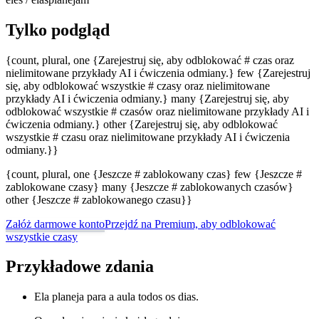
Tylko podgląd
{count, plural, one {Zarejestruj się, aby odblokować # czas oraz
nielimitowane przykłady AI i ćwiczenia odmiany.} few {Zarejestruj
się, aby odblokować wszystkie # czasy oraz nielimitowane
przykłady AI i ćwiczenia odmiany.} many {Zarejestruj się, aby
odblokować wszystkie # czasów oraz nielimitowane przykłady AI i
ćwiczenia odmiany.} other {Zarejestruj się, aby odblokować
wszystkie # czasu oraz nielimitowane przykłady AI i ćwiczenia
odmiany.}}
{count, plural, one {Jeszcze # zablokowany czas} few {Jeszcze #
zablokowane czasy} many {Jeszcze # zablokowanych czasów}
other {Jeszcze # zablokowanego czasu}}
Załóż darmowe konto
Przejdź na Premium, aby odblokować
wszystkie czasy
Przykładowe zdania
Ela planeja para a aula todos os dias.