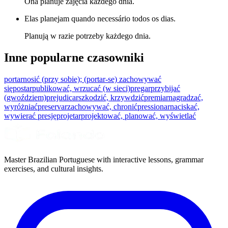
Ona planuje zajęcia każdego dnia.
Elas planejam quando necessário todos os dias.
Planują w razie potrzeby każdego dnia.
Inne popularne czasowniki
portar
nosić (przy sobie); (portar-se) zachowywać
się
postar
publikować, wrzucać (w sieci)
pregar
przybijać
(gwoździem)
prejudicar
szkodzić, krzywdzić
premiar
nagradzać,
wyróżniać
preservar
zachowywać, chronić
pressionar
naciskać,
wywierać presję
projetar
projektować, planować, wyświetlać
Master Brazilian Portuguese with interactive lessons, grammar
exercises, and cultural insights.