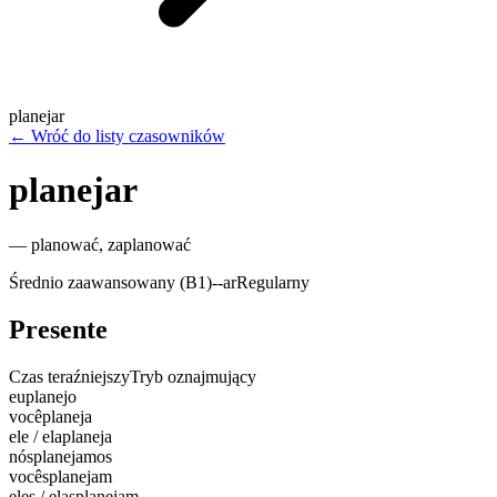
planejar
←
Wróć do listy czasowników
planejar
—
planować, zaplanować
Średnio zaawansowany (B1)
-
-ar
Regularny
Presente
Czas teraźniejszy
Tryb oznajmujący
eu
planejo
você
planeja
ele / ela
planeja
nós
planejamos
vocês
planejam
eles / elas
planejam