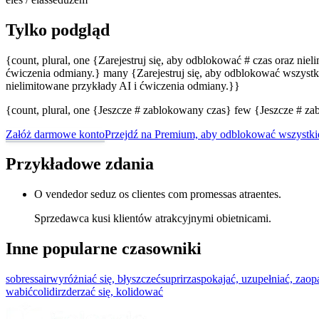
Tylko podgląd
{count, plural, one {Zarejestruj się, aby odblokować # czas oraz nie
ćwiczenia odmiany.} many {Zarejestruj się, aby odblokować wszystki
nielimitowane przykłady AI i ćwiczenia odmiany.}}
{count, plural, one {Jeszcze # zablokowany czas} few {Jeszcze # 
Załóż darmowe konto
Przejdź na Premium, aby odblokować wszystki
Przykładowe zdania
O vendedor seduz os clientes com promessas atraentes.
Sprzedawca kusi klientów atrakcyjnymi obietnicami.
Inne popularne czasowniki
sobressair
wyróżniać się, błyszczeć
suprir
zaspokajać, uzupełniać, zao
wabić
colidir
zderzać się, kolidować