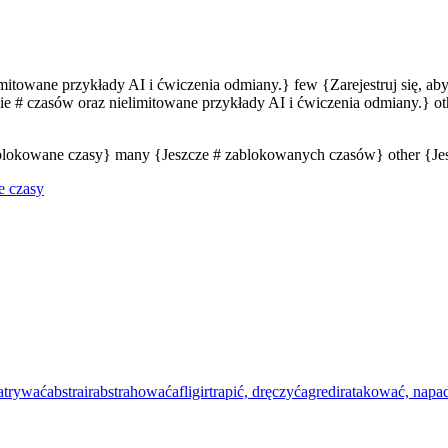
limitowane przykłady AI i ćwiczenia odmiany.} few {Zarejestruj się, a
e # czasów oraz nielimitowane przykłady AI i ćwiczenia odmiany.} oth
zablokowane czasy} many {Jeszcze # zablokowanych czasów} other {J
e czasy
patrywać
abstrair
abstrahować
afligir
trapić, dręczyć
agredir
atakować, napa