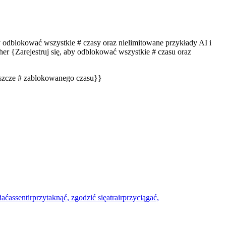
by odblokować wszystkie # czasy oraz nielimitowane przykłady AI i
er {Zarejestruj się, aby odblokować wszystkie # czasu oraz
eszcze # zablokowanego czasu}}
dać
assentir
przytaknąć, zgodzić się
atrair
przyciągać,