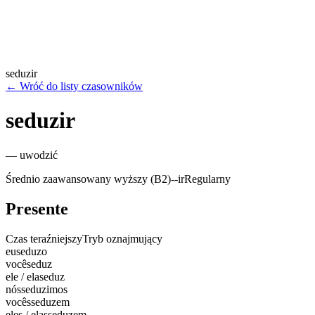
seduzir
←
Wróć do listy czasowników
seduzir
—
uwodzić
Średnio zaawansowany wyższy (B2)
-
-ir
Regularny
Presente
Czas teraźniejszy
Tryb oznajmujący
eu
seduzo
você
seduz
ele / ela
seduz
nós
seduzimos
vocês
seduzem
eles / elas
seduzem