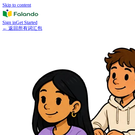
Skip to content
Sign in
Get Started
←
返回所有词汇包