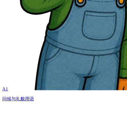
A1
问候与礼貌用语