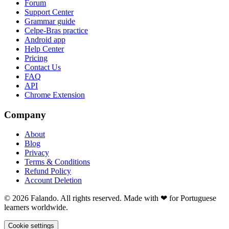
Forum
Support Center
Grammar guide
Celpe-Bras practice
Android app
Help Center
Pricing
Contact Us
FAQ
API
Chrome Extension
Company
About
Blog
Privacy
Terms & Conditions
Refund Policy
Account Deletion
© 2026 Falando. All rights reserved. Made with ❤ for Portuguese
learners worldwide.
Cookie settings