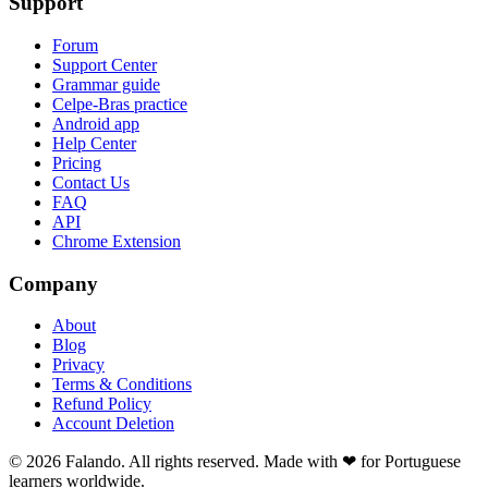
Support
Forum
Support Center
Grammar guide
Celpe-Bras practice
Android app
Help Center
Pricing
Contact Us
FAQ
API
Chrome Extension
Company
About
Blog
Privacy
Terms & Conditions
Refund Policy
Account Deletion
© 2026 Falando. All rights reserved. Made with ❤ for Portuguese
learners worldwide.