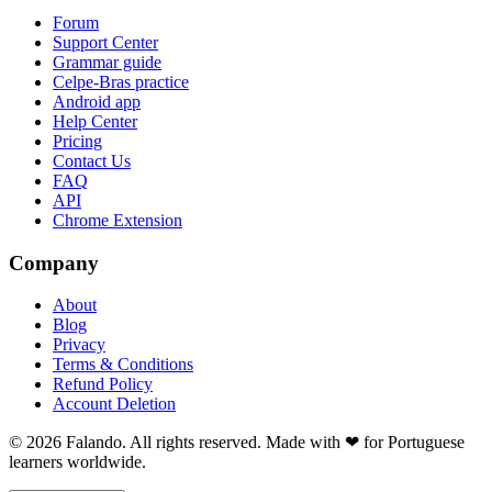
Forum
Support Center
Grammar guide
Celpe-Bras practice
Android app
Help Center
Pricing
Contact Us
FAQ
API
Chrome Extension
Company
About
Blog
Privacy
Terms & Conditions
Refund Policy
Account Deletion
© 2026 Falando. All rights reserved. Made with ❤ for Portuguese
learners worldwide.