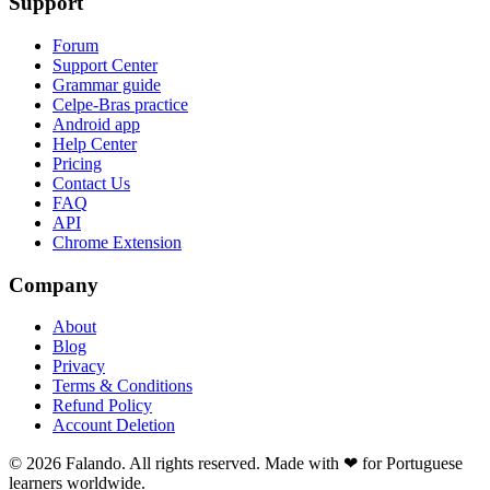
Support
Forum
Support Center
Grammar guide
Celpe-Bras practice
Android app
Help Center
Pricing
Contact Us
FAQ
API
Chrome Extension
Company
About
Blog
Privacy
Terms & Conditions
Refund Policy
Account Deletion
© 2026 Falando. All rights reserved. Made with ❤ for Portuguese
learners worldwide.