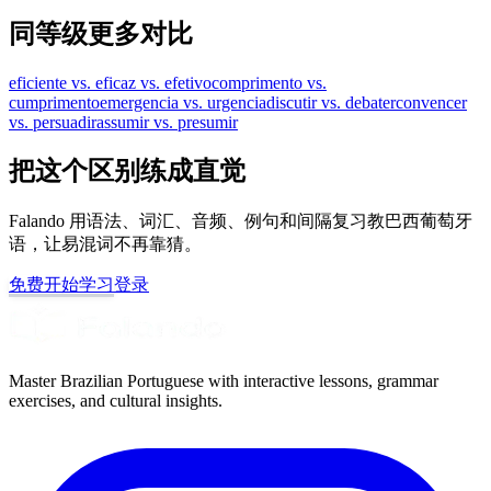
同等级更多对比
eficiente vs. eficaz vs. efetivo
comprimento vs.
cumprimento
emergencia vs. urgencia
discutir vs. debater
convencer
vs. persuadir
assumir vs. presumir
把这个区别练成直觉
Falando 用语法、词汇、音频、例句和间隔复习教巴西葡萄牙
语，让易混词不再靠猜。
免费开始学习
登录
Master Brazilian Portuguese with interactive lessons, grammar
exercises, and cultural insights.