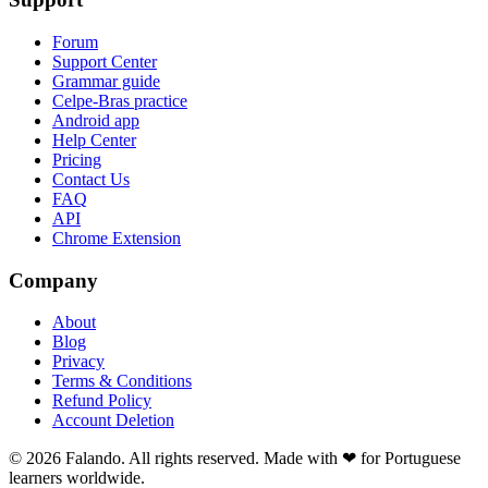
Forum
Support Center
Grammar guide
Celpe-Bras practice
Android app
Help Center
Pricing
Contact Us
FAQ
API
Chrome Extension
Company
About
Blog
Privacy
Terms & Conditions
Refund Policy
Account Deletion
© 2026 Falando. All rights reserved. Made with ❤ for Portuguese
learners worldwide.