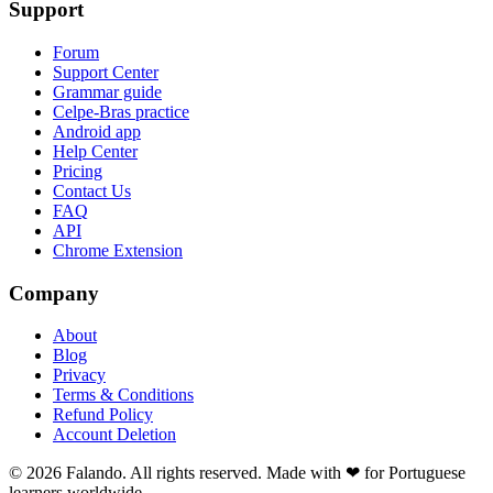
Support
Forum
Support Center
Grammar guide
Celpe-Bras practice
Android app
Help Center
Pricing
Contact Us
FAQ
API
Chrome Extension
Company
About
Blog
Privacy
Terms & Conditions
Refund Policy
Account Deletion
© 2026 Falando. All rights reserved. Made with ❤ for Portuguese
learners worldwide.