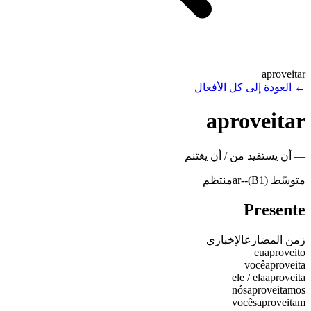
aproveitar
←
العودة إلى كل الأفعال
aproveitar
—
أن يستفيد من / أن يغتنم
متوسّط (B1)
-
-ar
منتظم
Presente
زمن المضارع
الإخباري
eu
aproveito
você
aproveita
ele / ela
aproveita
nós
aproveitamos
vocês
aproveitam