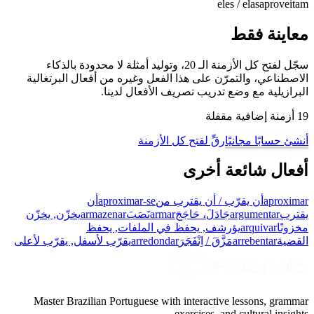
eles / elas
aproveitam
معاينة فقط
سجّل لفتح كل الأزمنة الـ 20، وتوليد أمثلة لا محدودة بالذكاء
الاصطناعي، والتمرّن على هذا الفعل وغيره من أفعال البرتغالية
البرازيلية مع وضع تدريب تصريف الأفعال لدينا.
19 أزمنة إضافية مقفلة
أنشئ حسابًا مجانيًا
رقِّ لفتح كل الأزمنة
أفعال شائعة أخرى
aproximar
أن يقرّب / أن يقترب من
aproximar-se
أن
يقترب
argumentar
جَادَلَ، حَاجَجَ
armar
نَصَبَ
armazenar
يخزّن, يخزّن
مخزونًا
arquivar
يؤرشف, يحفظ في الملفات, يحفظ
القضية
arrebentar
مَزَّقَ / اِنْفَجَرَ
arredondar
يقرّب لأسفل, يقرّب لأعلى
Master Brazilian Portuguese with interactive lessons, grammar
exercises, and cultural insights.