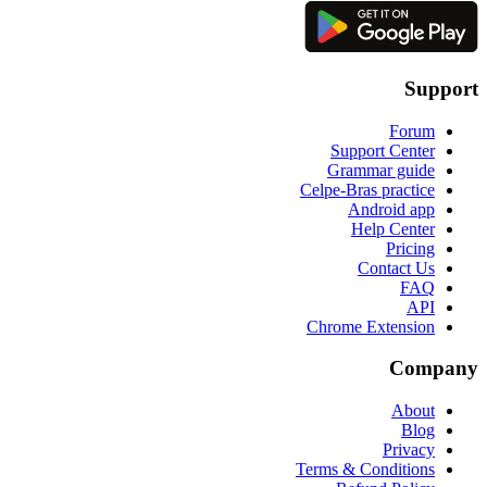
Support
Forum
Support Center
Grammar guide
Celpe-Bras practice
Android app
Help Center
Pricing
Contact Us
FAQ
API
Chrome Extension
Company
About
Blog
Privacy
Terms & Conditions