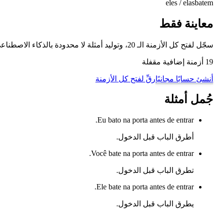
eles / elas
batem
معاينة فقط
سجّل لفتح كل الأزمنة الـ 20، وتوليد أمثلة لا محدودة بالذكاء الاصطناعي، والتمرّن على هذا الفعل وغيره من أفعال البرتغالية البرازيلية مع وضع تدريب تصريف الأفعال لدينا.
19 أزمنة إضافية مقفلة
أنشئ حسابًا مجانيًا
رقِّ لفتح كل الأزمنة
جُمل أمثلة
Eu bato na porta antes de entrar.
أطرق الباب قبل الدخول.
Você bate na porta antes de entrar.
تطرق الباب قبل الدخول.
Ele bate na porta antes de entrar.
يطرق الباب قبل الدخول.