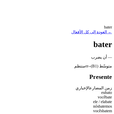
bater
←
العودة إلى كل الأفعال
bater
—
أن يضرب
متوسّط (B1)
-
-er
منتظم
Presente
زمن المضارع
الإخباري
eu
bato
você
bate
ele / ela
bate
nós
batemos
vocês
batem