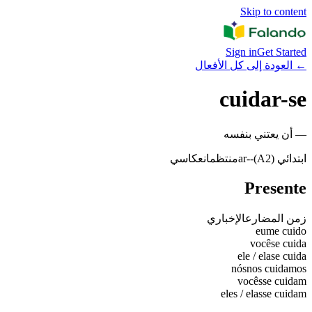
Skip to content
Sign in
Get Started
←
العودة إلى كل الأفعال
cuidar-se
—
أن يعتني بنفسه
ابتدائي (A2)
-
-ar
منتظم
انعكاسي
Presente
زمن المضارع
الإخباري
eu
me cuido
você
se cuida
ele / ela
se cuida
nós
nos cuidamos
vocês
se cuidam
eles / elas
se cuidam