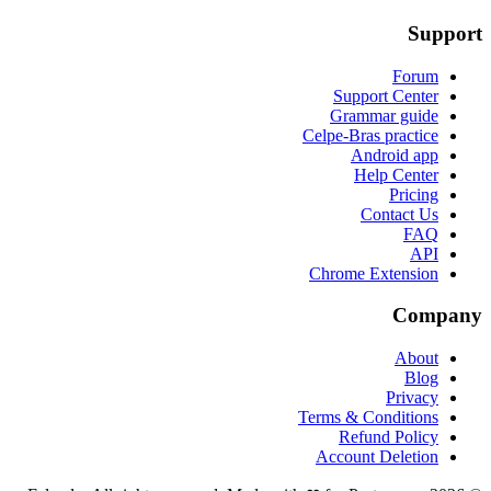
Support
Forum
Support Center
Grammar guide
Celpe-Bras practice
Android app
Help Center
Pricing
Contact Us
FAQ
API
Chrome Extension
Company
About
Blog
Privacy
Terms & Conditions
Refund Policy
Account Deletion