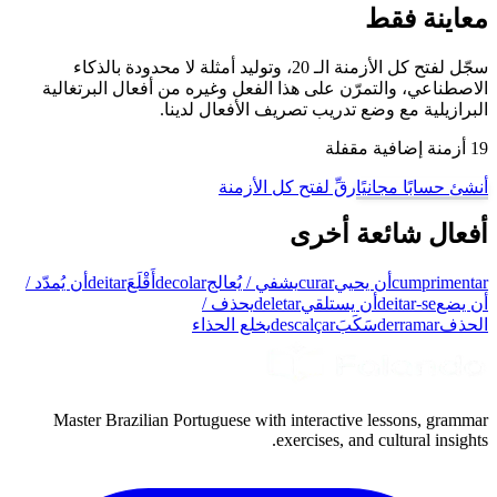
معاينة فقط
سجّل لفتح كل الأزمنة الـ 20، وتوليد أمثلة لا محدودة بالذكاء
الاصطناعي، والتمرّن على هذا الفعل وغيره من أفعال البرتغالية
البرازيلية مع وضع تدريب تصريف الأفعال لدينا.
19 أزمنة إضافية مقفلة
أنشئ حسابًا مجانيًا
رقِّ لفتح كل الأزمنة
أفعال شائعة أخرى
cumprimentar
أن يحيي
curar
يشفي / يُعالج
decolar
أَقْلَعَ
deitar
أن يُمدّد /
أن يضع
deitar-se
أن يستلقي
deletar
يحذف /
الحذف
derramar
سَكَبَ
descalçar
يخلع الحذاء
Master Brazilian Portuguese with interactive lessons, grammar
exercises, and cultural insights.