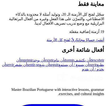
معاينة فقط
سجّل لفتح كل الأزمنة الـ 20، وتوليد أمثلة لا محدودة بالذكاء
الاصطناعي، والتمرّن على هذا الفعل وغيره من أفعال البرتغالية
البرازيلية مع وضع تدريب تصريف الأفعال لدينا.
19 أزمنة إضافية مقفلة
أنشئ حسابًا مجانيًا
رقِّ لفتح كل الأزمنة
أفعال شائعة أخرى
descobrir
أن يكتشف
dormir
أن ينام
existir
أن يوجد
imprimir
أن
يطبع
ouvir
أن يسمع / أن يستمع
seguir
أن يتبع
sentir-se
أن يشعر
servir
أن
يخدم / أن يقدم
Master Brazilian Portuguese with interactive lessons, grammar
exercises, and cultural insights.