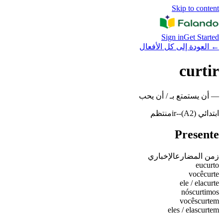
Skip to content
Sign in
Get Started
←
العودة إلى كل الأفعال
curtir
—
أن يستمتع بـ / أن يحب
ابتدائي (A2)
-
-ir
منتظم
Presente
زمن المضارع
الإخباري
eu
curto
você
curte
ele / ela
curte
nós
curtimos
vocês
curtem
eles / elas
curtem