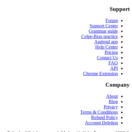
Support
Forum
Support Center
Grammar guide
Celpe-Bras practice
Android app
Help Center
Pricing
Contact Us
FAQ
API
Chrome Extension
Company
About
Blog
Privacy
Terms & Conditions
Refund Policy
Account Deletion