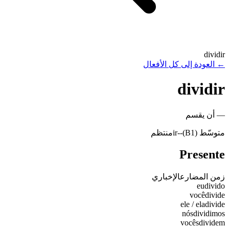
dividir
←
العودة إلى كل الأفعال
dividir
—
أن يقسم
متوسّط (B1)
-
-ir
منتظم
Presente
زمن المضارع
الإخباري
eu
divido
você
divide
ele / ela
divide
nós
dividimos
vocês
dividem