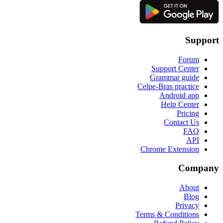
Support
Forum
Support Center
Grammar guide
Celpe-Bras practice
Android app
Help Center
Pricing
Contact Us
FAQ
API
Chrome Extension
Company
About
Blog
Privacy
Terms & Conditions