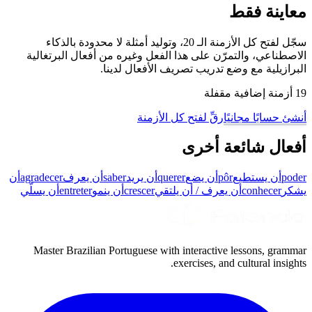
معاينة فقط
سجّل لفتح كل الأزمنة الـ 20، وتوليد أمثلة لا محدودة بالذكاء
الاصطناعي، والتمرّن على هذا الفعل وغيره من أفعال البرتغالية
البرازيلية مع وضع تدريب تصريف الأفعال لدينا.
19 أزمنة إضافية مقفلة
أنشئ حسابًا مجانيًا
رقِّ لفتح كل الأزمنة
أفعال شائعة أخرى
poder
أن يستطيع
pôr
أن يضع
querer
أن يريد
saber
أن يعرف
agradecer
أن
يشكر
conhecer
أن يعرف / أن يلتقي
crescer
أن ينمو
entreter
أن يسلّي
Master Brazilian Portuguese with interactive lessons, grammar
exercises, and cultural insights.