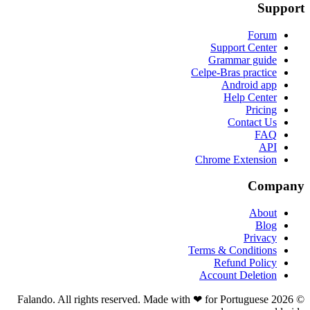
Support
Forum
Support Center
Grammar guide
Celpe-Bras practice
Android app
Help Center
Pricing
Contact Us
FAQ
API
Chrome Extension
Company
About
Blog
Privacy
Terms & Conditions
Refund Policy
Account Deletion
© 2026 Falando. All rights reserved. Made with ❤ for Portuguese