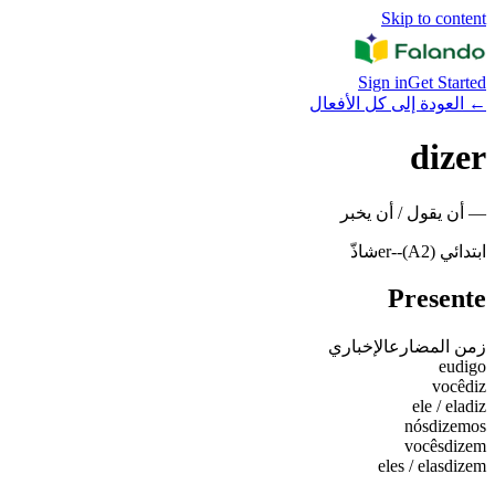
Skip to content
Sign in
Get Started
←
العودة إلى كل الأفعال
dizer
—
أن يقول / أن يخبر
ابتدائي (A2)
-
-er
شاذّ
Presente
زمن المضارع
الإخباري
eu
digo
você
diz
ele / ela
diz
nós
dizemos
vocês
dizem
eles / elas
dizem