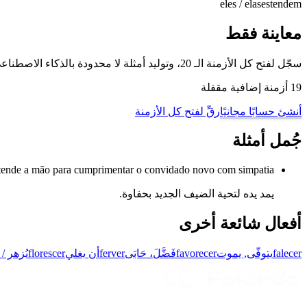
eles / elas
estendem
معاينة فقط
سجّل لفتح كل الأزمنة الـ 20، وتوليد أمثلة لا محدودة بالذكاء الاصطناعي، والتمرّن على هذا الفعل وغيره من أفعال البرتغالية البرازيلية مع وضع تدريب تصريف الأفعال لدينا.
19 أزمنة إضافية مقفلة
أنشئ حسابًا مجانيًا
رقِّ لفتح كل الأزمنة
جُمل أمثلة
tende a mão para cumprimentar o convidado novo com simpatia.
يمد يده لتحية الضيف الجديد بحفاوة.
أفعال شائعة أخرى
falecer
يتوفّى, يموت
favorecer
فَضَّلَ، حَابَى
ferver
أن يغلي
florescer
يُزهر / 