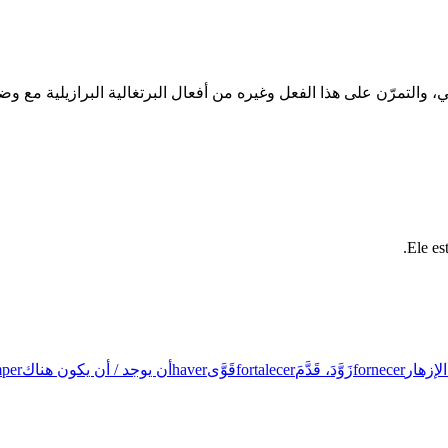
Ele es
الإزهار
fornecer
زَوَّدَ، قَدَّمَ
fortalecer
قَوَّى
haver
أن يوجد / أن يكون هناك
mper