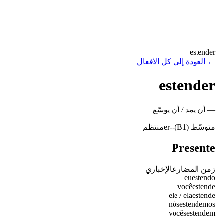
estender
←
العودة إلى كل الأفعال
estender
—
أن يمد / أن يوسّع
متوسّط (B1)
-
-er
منتظم
Presente
زمن المضارع
الإخباري
eu
estendo
você
estende
ele / ela
estende
nós
estendemos
vocês
estendem