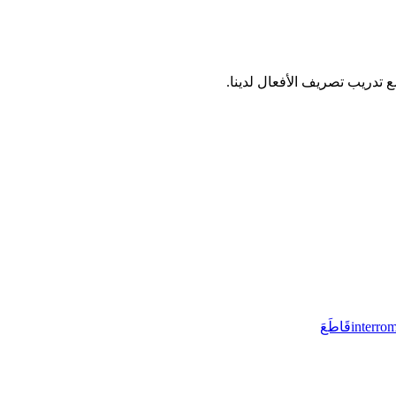
interro
قَاطَعَ