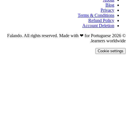
B
Pri
Terms & Condit
Refund Po
Account Dele
© 2026 Falando. All rights reserved. Made with ❤ for Portugue
learners 
Cooki