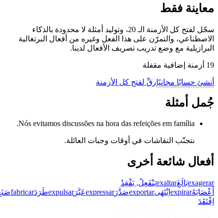
 فقط
سجّل لفتح كل الأزمنة الـ 20، وتوليد أمثلة لا محدودة بالذكاء
 والتمرّن على هذا الفعل وغيره من أفعال البرتغالية
 مع وضع تدريب تصريف الأفعال لدينا.
 مجانيًا
رقِّ لفتح كل الأزمنة
ثلة
Nós evitamos discussões na hora das refeições em famí
ّب النقاشات في أوقات وجبات العائلة.
شائعة أخرى
لَغَ
exaltar
يَنْفَعِلُ, يَفْقِدُ
expi
اِنْتَهَى
exportar
صَدَّرَ
expressar
عَبَّرَ
expulsar
طَرَدَ
fabricar
صَنَعَ
faltar
غَابَ،