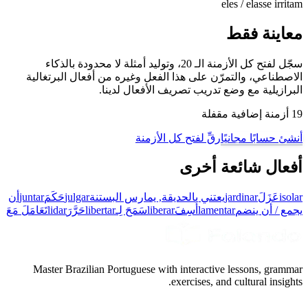
eles / elas
se irritam
معاينة فقط
سجّل لفتح كل الأزمنة الـ 20، وتوليد أمثلة لا محدودة بالذكاء
الاصطناعي، والتمرّن على هذا الفعل وغيره من أفعال البرتغالية
البرازيلية مع وضع تدريب تصريف الأفعال لدينا.
19 أزمنة إضافية مقفلة
أنشئ حسابًا مجانيًا
رقِّ لفتح كل الأزمنة
أفعال شائعة أخرى
isolar
عَزَلَ
jardinar
يعتني بالحديقة, يمارس البستنة
julgar
حَكَمَ
juntar
أن
يجمع / أن ينضم
lamentar
أَسِفَ
liberar
سَمَحَ لِـ
libertar
حَرَّرَ
lidar
تَعَامَلَ مَعَ
Master Brazilian Portuguese with interactive lessons, grammar
exercises, and cultural insights.