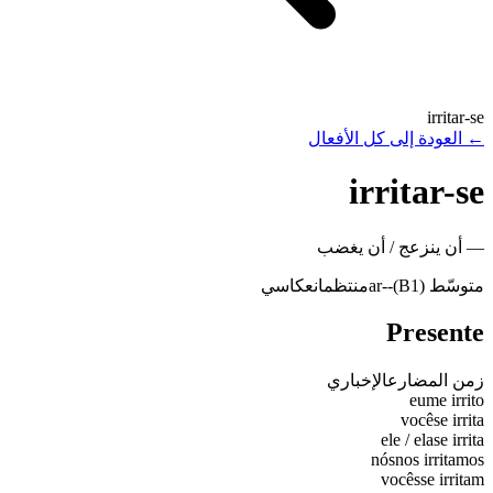
irritar-se
←
العودة إلى كل الأفعال
irritar-se
—
أن ينزعج / أن يغضب
متوسّط (B1)
-
-ar
منتظم
انعكاسي
Presente
زمن المضارع
الإخباري
eu
me irrito
você
se irrita
ele / ela
se irrita
nós
nos irritamos
vocês
se irritam