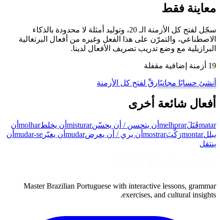
معاينة فقط
سجّل لفتح كل الأزمنة الـ 20، وتوليد أمثلة لا محدودة بالذكاء
الاصطناعي، والتمرّن على هذا الفعل وغيره من أفعال البرتغالية
البرازيلية مع وضع تدريب تصريف الأفعال لدينا.
19 أزمنة إضافية مقفلة
أنشئ حسابًا مجانيًا
رقِّ لفتح كل الأزمنة
أفعال شائعة أخرى
matar
قَتَلَ
melhorar
أن يتحسن / أن يحسّن
misturar
أن يخلط
molhar
أن
يبلل
montar
رَكَّبَ
mostrar
أن يري / أن يعرض
mudar
أن يغيّر
mudar-se
أن
ينتقل
Master Brazilian Portuguese with interactive lessons, grammar
exercises, and cultural insights.