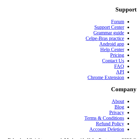
Support
Forum
Support Center
Grammar guide
Celpe-Bras practice
Android app
Help Center
Pricing
Contact Us
FAQ
API
Chrome Extension
Company
About
Blog
Privacy
Terms & Conditions
Refund Policy
Account Deletion