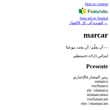
Skip to content
Sign in
Get Started
←
العودة إلى كل الأفعال
marcar
—
أن يعلّم / أن يحدد موعدًا
ابتدائي (A2)
-
-ar
منتظم
Presente
زمن المضارع
الإخباري
eu
marco
você
marca
ele / ela
marca
nós
marcamos
vocês
marcam
eles / elas
marcam